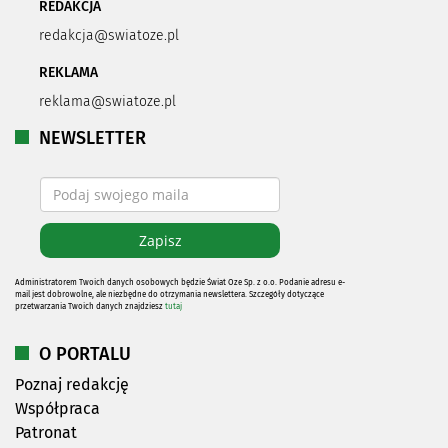
REDAKCJA
redakcja@swiatoze.pl
REKLAMA
reklama@swiatoze.pl
NEWSLETTER
Administratorem Twoich danych osobowych będzie Świat Oze Sp. z o.o. Podanie adresu e-
mail jest dobrowolne, ale niezbędne do otrzymania newslettera. Szczegóły dotyczące
przetwarzania Twoich danych znajdziesz
tutaj
O PORTALU
Poznaj redakcję
Współpraca
Patronat