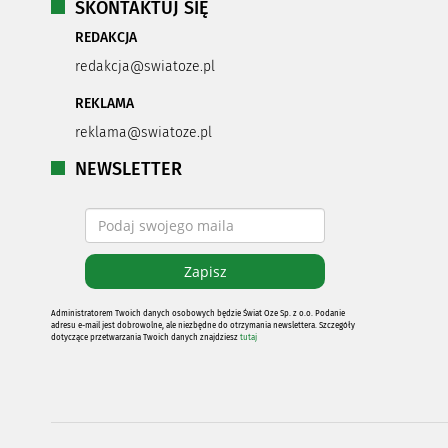
SKONTAKTUJ SIĘ
REDAKCJA
redakcja@swiatoze.pl
REKLAMA
reklama@swiatoze.pl
NEWSLETTER
Administratorem Twoich danych osobowych będzie Świat Oze Sp. z o.o. Podanie
adresu e-mail jest dobrowolne, ale niezbędne do otrzymania newslettera. Szczegóły
dotyczące przetwarzania Twoich danych znajdziesz
tutaj