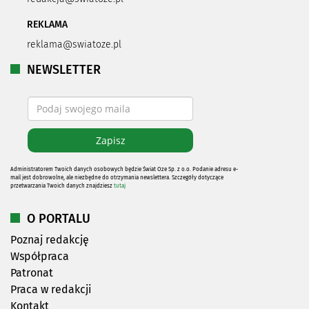
REKLAMA
reklama@swiatoze.pl
NEWSLETTER
Administratorem Twoich danych osobowych będzie Świat Oze Sp. z o.o. Podanie adresu e-
mail jest dobrowolne, ale niezbędne do otrzymania newslettera. Szczegóły dotyczące
przetwarzania Twoich danych znajdziesz
tutaj
O PORTALU
Poznaj redakcję
Współpraca
Patronat
Praca w redakcji
Kontakt