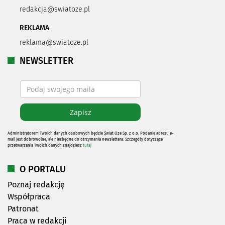
redakcja@swiatoze.pl
REKLAMA
reklama@swiatoze.pl
NEWSLETTER
Administratorem Twoich danych osobowych będzie Świat Oze Sp. z o.o. Podanie adresu e-
mail jest dobrowolne, ale niezbędne do otrzymania newslettera. Szczegóły dotyczące
przetwarzania Twoich danych znajdziesz
tutaj
O PORTALU
Poznaj redakcję
Współpraca
Patronat
Praca w redakcji