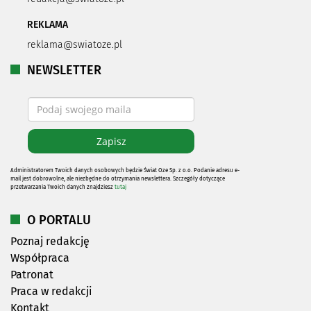
REKLAMA
reklama@swiatoze.pl
NEWSLETTER
Administratorem Twoich danych osobowych będzie Świat Oze Sp. z o.o. Podanie adresu e-
mail jest dobrowolne, ale niezbędne do otrzymania newslettera. Szczegóły dotyczące
przetwarzania Twoich danych znajdziesz
tutaj
O PORTALU
Poznaj redakcję
Współpraca
Patronat
Praca w redakcji
Kontakt