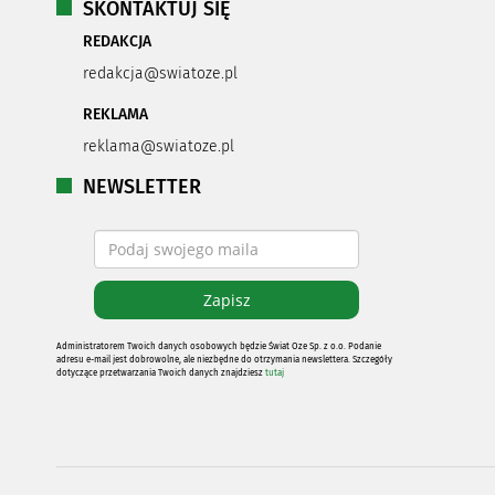
SKONTAKTUJ SIĘ
REDAKCJA
redakcja@swiatoze.pl
REKLAMA
reklama@swiatoze.pl
NEWSLETTER
Administratorem Twoich danych osobowych będzie Świat Oze Sp. z o.o. Podanie
adresu e-mail jest dobrowolne, ale niezbędne do otrzymania newslettera. Szczegóły
dotyczące przetwarzania Twoich danych znajdziesz
tutaj