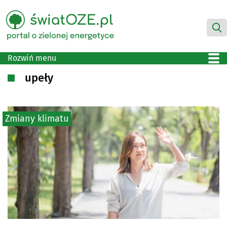
Rozwiń menu
upeły
Zmiany klimatu