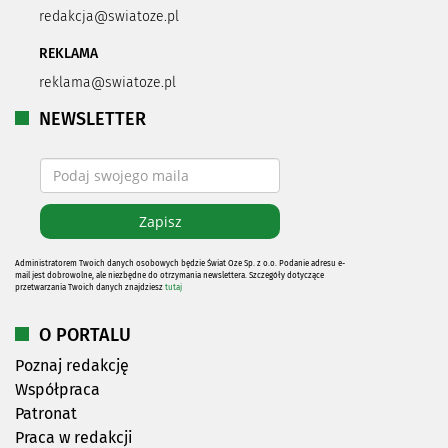
redakcja@swiatoze.pl
REKLAMA
reklama@swiatoze.pl
NEWSLETTER
Administratorem Twoich danych osobowych będzie Świat Oze Sp. z o.o. Podanie adresu e-
mail jest dobrowolne, ale niezbędne do otrzymania newslettera. Szczegóły dotyczące
przetwarzania Twoich danych znajdziesz
tutaj
O PORTALU
Poznaj redakcję
Współpraca
Patronat
Praca w redakcji