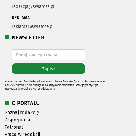
redakcja@swiatoze.pl
REKLAMA
reklama@swiatoze.pl
NEWSLETTER
Administratorem Twoich danych osobowych będzie Świat Oze Sp. z o.o. Podanie adresu e-
mail jest dobrowolne, ale niezbędne do otrzymania newslettera. Szczegóły dotyczące
przetwarzania Twoich danych znajdziesz
tutaj
O PORTALU
Poznaj redakcję
Współpraca
Patronat
Praca w redakcji