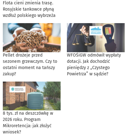
Flota cieni zmienia trasę.
Rosyjskie tankowce płyną
wzdłuż polskiego wybrzeża
Pellet drożeje przed
WFOŚiGW odmówił wypłaty
sezonem grzewczym. Czy to
dotacji. Jak dochodzić
ostatni moment na tańszy
pieniędzy z „Czystego
zakup?
Powietrza” w sądzie?
8 tys. zł na deszczówkę w
2026 roku. Program
Mikroretencja: jak złożyć
wniosek?