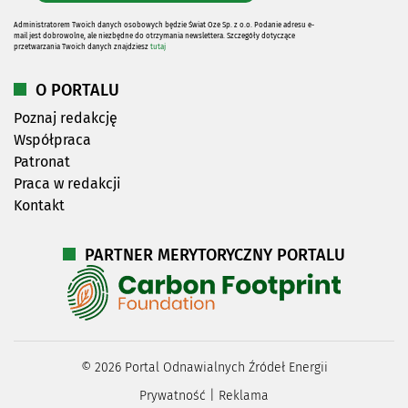
Administratorem Twoich danych osobowych będzie Świat Oze Sp. z o.o. Podanie adresu e-
mail jest dobrowolne, ale niezbędne do otrzymania newslettera. Szczegóły dotyczące
przetwarzania Twoich danych znajdziesz
tutaj
O PORTALU
Poznaj redakcję
Współpraca
Patronat
Praca w redakcji
Kontakt
PARTNER MERYTORYCZNY PORTALU
©
2026
Portal Odnawialnych Źródeł Energii
Prywatność
|
Reklama