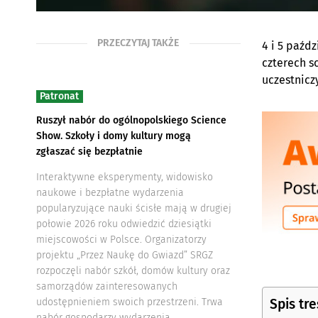
PRZECZYTAJ TAKŻE
4 i 5 paźd
czterech s
uczestnicz
Patronat
Ruszył nabór do ogólnopolskiego Science
Show. Szkoły i domy kultury mogą
zgłaszać się bezpłatnie
Interaktywne eksperymenty, widowisko
naukowe i bezpłatne wydarzenia
popularyzujące nauki ścisłe mają w drugiej
połowie 2026 roku odwiedzić dziesiątki
miejscowości w Polsce. Organizatorzy
projektu „Przez Naukę do Gwiazd” SRGZ
rozpoczęli nabór szkół, domów kultury oraz
samorządów zainteresowanych
Spis tre
udostępnieniem swoich przestrzeni. Trwa
nabór gospodarzy wydarzenia.