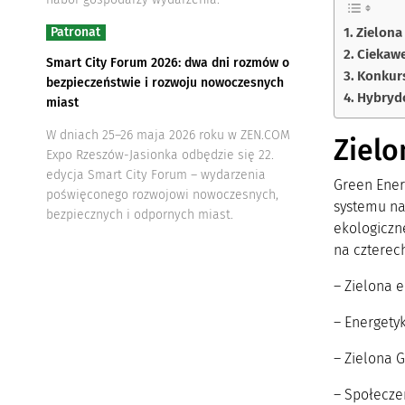
Zielona
Patronat
Ciekawe
Smart City Forum 2026: dwa dni rozmów o
Konkurs
bezpieczeństwie i rozwoju nowoczesnych
Hybryd
miast
W dniach 25–26 maja 2026 roku w ZEN.COM
Zielo
Expo Rzeszów-Jasionka odbędzie się 22.
edycja Smart City Forum – wydarzenia
Green Ener
poświęconego rozwojowi nowoczesnych,
systemu na
bezpiecznych i odpornych miast.
ekologiczn
na czterech
– Zielona e
– Energety
– Zielona 
– Społecze