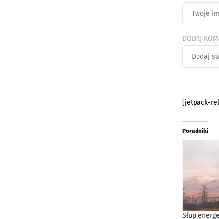
DODAJ KOM
[jetpack-re
Poradniki
Słup energe