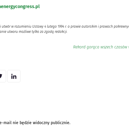
energycongress.pl
i utwór w rozumieniu Ustawy 4 lutego 1994 r. o prawie autorskim i prawach pokrewnyc
nie utworu możliwe tylko za zgodą redakcji.
Rekord gorąca wszech czasów w 
e-mail nie będzie widoczny publicznie.