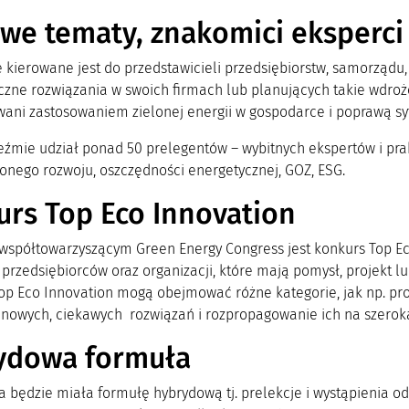
we tematy, znakomici eksperci
 kierowane jest do przedstawicieli przedsiębiorstw, samorządu
czne rozwiązania w swoich firmach lub planujących takie wdroż
wani zastosowaniem zielonej energii w gospodarce i poprawą sytu
źmie udział ponad 50 prelegentów – wybitnych ekspertów i prak
nego rozwoju, oszczędności energetycznej, GOZ, ESG.
rs Top Eco Innovation
współtowarzyszącym Green Energy Congress jest konkurs Top Eco 
 przedsiębiorców oraz organizacji, które mają pomysł, projekt l
op Eco Innovation mogą obejmować różne kategorie, jak np. produ
 nowych, ciekawych rozwiązań i rozpropagowanie ich na szeroką
ydowa formuła
a będzie miała formułę hybrydową tj. prelekcje i wystąpienia 