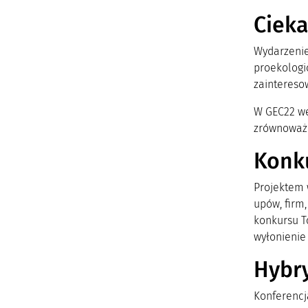
Cieka
Wydarzenie
proekologi
zaintereso
W GEC22 we
zrównoważo
Konku
Projektem 
upów, firm,
konkursu T
wyłonienie
Hybr
Konferencj