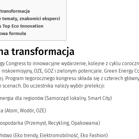
 transformacja
 tematy, znakomici eksperci
 Top Eco Innovation
owa formuła
na transformacja
gy Congress
to innowacyjne wydarzenie, kolejne z cyklu corocz
 niskoemisyjny, OZE, GOZ i zielonym potencjale. Green Energy 
ej. Program tegorocznego kongresu składa się z czterech głów
 scenach. Do uczestnika należy wybór prelekcji:
nergia dla regionów (Samorząd lokalny, Smart City)
ka (Atom, Wodór, OZE)
Gospodarka (Przemysł, Recykling, Opakowania)
ństwo (Eko trendy, Elektromobilność, Eko Fashion)