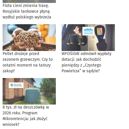
Flota cieni zmienia trasę.
Rosyjskie tankowce płyną
wzdłuż polskiego wybrzeża
Pellet drożeje przed
WFOŚiGW odmówił wypłaty
sezonem grzewczym. Czy to
dotacji. Jak dochodzić
ostatni moment na tańszy
pieniędzy z „Czystego
zakup?
Powietrza” w sądzie?
8 tys. zł na deszczówkę w
2026 roku. Program
Mikroretencja: jak złożyć
wniosek?