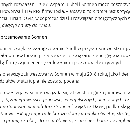
innych rozwiązań. Dzięki wsparciu Shell Sonnen może poszerzyć 
 Powerwall i LG RES firmy Tesla. –
Naszym zamiarem jest pozycjo
ział Brian Davis, wiceprezes działu rozwiązań energetycznych w
 decyzja należy do rynku
.
 przejmowanie Sonnen
Sonnen zwiększa zaangażowanie Shell w przyszłościowe startupy
ała w nowatorskie przedsięwzięcie związane z energią wiatrową
ą firmę zajmującą się ładowaniem pojazdów elektrycznych.
az pierwszy zainwestował w Sonnen w maju 2018 roku, jako lider 
działów w startupie nie została podana.
 inwestycja w Sonnen wiązała się z tzw. strategiczną umową o 
nych, zintegrowanych propozycji energetycznych, ulepszonych ak
a wirtualnym akumulatorze Sonnen
”, wyjaśnia Davis, podkreśla
ościowe. –
Mają naprawdę bardzo dobry produkt i świetną strate
 co próbują zrobić, i to, co próbujemy zrobić, jest bardzo kompl