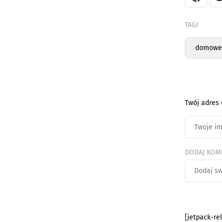
TAGI
domowe 
Twój adres 
DODAJ KOM
[jetpack-re