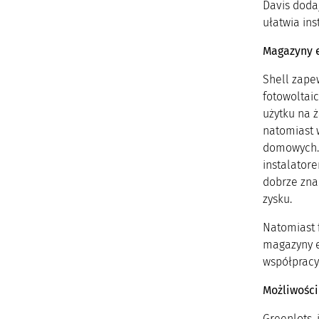
Davis doda
ułatwia ins
Magazyny e
Shell zapew
fotowoltai
użytku na ż
natomiast 
domowych. 
instalator
dobrze zna
zysku.
Natomiast 
magazyny en
współpracy
Możliwośc
Greenlots,