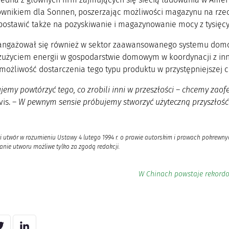
wnikiem dla Sonnen, poszerzając możliwości magazynu na rzecz
postawić także na pozyskiwanie i magazynowanie mocy z tysięc
ngażował się również w sektor zaawansowanego systemu domo
zużyciem energii w gospodarstwie domowym w koordynacji z inny
możliwość dostarczenia tego typu produktu w przystępniejszej c
jemy powtórzyć tego, co zrobili inni w przeszłości – chcemy zaof
is. –
W pewnym sensie próbujemy stworzyć użyteczną przyszłość
i utwór w rozumieniu Ustawy 4 lutego 1994 r. o prawie autorskim i prawach pokrewnyc
nie utworu możliwe tylko za zgodą redakcji.
W Chinach powstaje rekordo