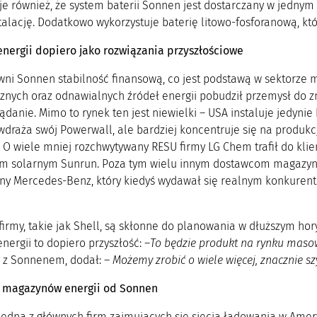
je również, że system baterii Sonnen jest dostarczany w jedny
talację. Dodatkowo wykorzystuje baterię litowo-fosforanową, któ
nergii dopiero jako rozwiązania przyszłościowe
ni Sonnen stabilność finansową, co jest podstawą w sektorze ma
cznych oraz odnawialnych źródeł energii pobudził przemysł do 
ądanie. Mimo to rynek ten jest niewielki – USA instaluje jedyn
wdraża swój Powerwall, ale bardziej koncentruje się na produ
O wiele mniej rozchwytywany RESU firmy LG Chem trafił do kli
em solarnym Sunrun. Poza tym wielu innym dostawcom magazynó
ny Mercedes-Benz, który kiedyś wydawał się realnym konkurente
firmy, takie jak Shell, są skłonne do planowania w dłuższym h
ergii to dopiero przyszłość: –
To będzie produkt na rynku masow
 z Sonnenem, dodał: –
Możemy zrobić o wiele więcej, znacznie sz
i magazynów energii od Sonnen
 jedna z głównych firm zajmujących się siecią ładowania w Amer