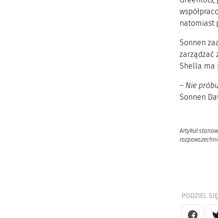
współpraco
natomiast 
Sonnen zaa
zarządzać 
Shella ma 
–
Nie próbu
Sonnen Dav
Artykuł stanow
rozpowszechnia
PODZIEL SIĘ