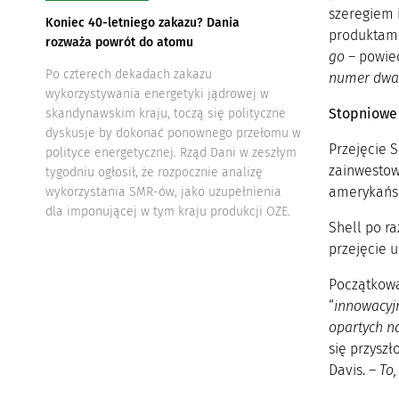
szeregiem 
Koniec 40-letniego zakazu? Dania
produktami
rozważa powrót do atomu
go
– powied
Po czterech dekadach zakazu
numer dwa,
wykorzystywania energetyki jądrowej w
Stopniowe
skandynawskim kraju, toczą się polityczne
dyskusje by dokonać ponownego przełomu w
Przejęcie 
polityce energetycznej. Rząd Dani w zeszłym
zainwestow
tygodniu ogłosił, że rozpocznie analizę
amerykańsk
wykorzystania SMR-ów, jako uzupełnienia
dla imponującej w tym kraju produkcji OZE.
Shell po r
przejęcie u
Początkowa
“
innowacyj
opartych n
się przyszł
Davis. –
To,