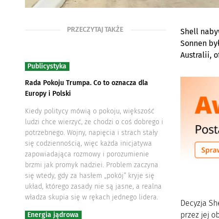
PRZECZYTAJ TAKŻE
Shell naby
Sonnen był
Australii,
Publicystyka
Rada Pokoju Trumpa. Co to oznacza dla
Europy i Polski
Kiedy politycy mówią o pokoju, większość
ludzi chce wierzyć, że chodzi o coś dobrego i
potrzebnego. Wojny, napięcia i strach stały
się codziennością, więc każda inicjatywa
zapowiadająca rozmowy i porozumienie
brzmi jak promyk nadziei. Problem zaczyna
się wtedy, gdy za hasłem „pokój” kryje się
układ, którego zasady nie są jasne, a realna
władza skupia się w rękach jednego lidera.
Decyzja Sh
przez jej o
Energia jądrowa