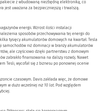
m pakiecie z wbudowaną niezbędną elektroniką, co
ra jest uważana za bezpieczniejszą i trwalszą.
gazynów energii. Wzrost ilości instalacji
znalezienia sposobów przechowywania tej energii do
ie kilka tysięcy akumulatorów domowych na kwartał. Tesla
kcji samochodów niż dominacji w branży akumulatorów
entów, ale częściowo dzięki partnerstwu z domowym
w zabrakło finansowania na dalszy rozwój. Nawet
m Tesli, wycofał się z biznesu po ponownej ocenie
oryzoncie czasowym. Davis zakłada więc, że domowe
ym w dużo wcześniej niż 10 lat
. Pod względem
ybciej
.
yce Północnej, stała się korporacyjnym