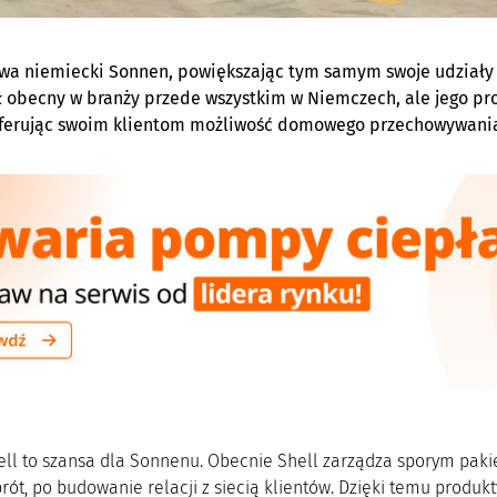
wa niemiecki Sonnen, powiększając tym samym swoje udziały
 obecny w branży przede wszystkim w Niemczech, ale jego produ
 oferując swoim klientom możliwość domowego przechowywania e
ell to szansa dla Sonnenu. Obecnie Shell zarządza sporym paki
brót, po budowanie relacji z siecią klientów. Dzięki temu produ