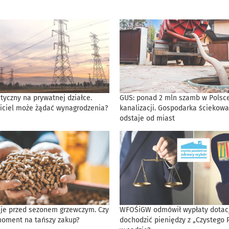
tyczny na prywatnej działce.
GUS: ponad 2 mln szamb w Polsce
iciel może żądać wynagrodzenia?
kanalizacji. Gospodarka ściekowa
odstaje od miast
eje przed sezonem grzewczym. Czy
WFOŚiGW odmówił wypłaty dotacji
moment na tańszy zakup?
dochodzić pieniędzy z „Czystego 