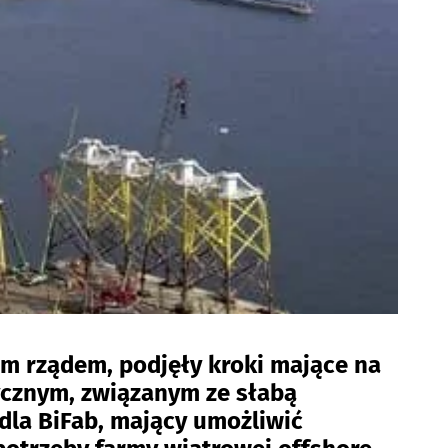
im rządem, podjęły kroki mające na
ycznym, związanym ze słabą
dla BiFab, mający umożliwić