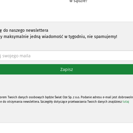
w sądzie?
ię do naszego newslettera
y maksymalnie jedną wiadomość w tygodniu, nie spamujemy!
orem Twoich danych osobowych będzie Świat Oze Sp. z o.o. Podanie adresu e-mail jest dobrowoln
ne do otrzymania newslettera. Szczegóły dotyczące przetwarzania Twoich danych znajdziesz
tutaj