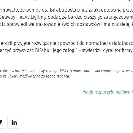
rmowało, że pomoc dla BiFabu została już zaakceptowana przez 
 Seaway Heavy Ligfting, dodał, że bardzo cieszy go zaangażowan
ła sprawiedliwe traktowanie swoich dostawców i ma nadzieję, ż
ierdził przyjęte rozwiązanie i powrócił do normalnej działalnoś
eczyć przyszłość BiFabu i jego załogi” – stwierdził dyrektor firm
i utwór w rozumieniu Ustawy 4 lutego 1994 r. o prawie autorskim i prawach pokrewnyc
nie utworu możliwe tylko za zgodą redakcji.
Yingli rozpoczęło budowę