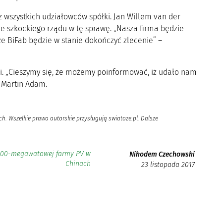
wszystkich udziałowców spółki. Jan Willem van der
ie szkockiego rządu w tę sprawę. „Nasza firma będzie
e BiFab będzie w stanie dokończyć zlecenie” –
ci. „Cieszymy się, że możemy poinformować, iż udało nam
y Martin Adam.
h. Wszelkie prawa autorskie przysługują swiatoze.pl. Dalsze
 100-megawatowej farmy PV w
Nikodem Czechowski
Chinach
23 listopada 2017