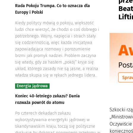
prze
Rada Pokoju Trumpa. Co to oznacza dla
Beat
Europy i Polski
Lift
Kiedy politycy mówią o pokoju, większość
ludzi chce wierzyć, że chodzi o coś dobrego i
potrzebnego. Wojny, napięcia i strach stały
się codziennością, więc każda inicjatywa
zapowiadająca rozmowy i porozumienie
brzmi jak promyk nadziei. Problem zaczyna
się wtedy, gdy za hasłem „pokój” kryje się
układ, którego zasady nie są jasne, a realna
władza skupia się w rękach jednego lidera.
Energia jądrowa
Koniec 40-letniego zakazu? Dania
rozważa powrót do atomu
Szkocki rzą
Po czterech dekadach zakazu
„Ministrow
wykorzystywania energetyki jądrowej w
Oczywiście
skandynawskim kraju, toczą się polityczne
koniecznoś
dyskusje by dokonać ponownego przełomu w