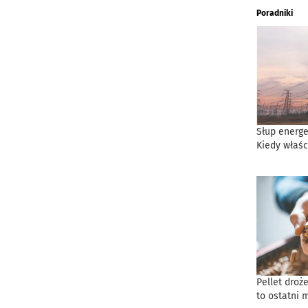
Poradniki
Słup energe
Kiedy właśc
Pellet droż
to ostatni 