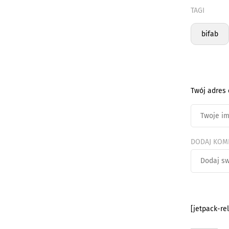
TAGI
bifab
Twój adres 
DODAJ KOM
[jetpack-re