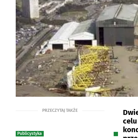
PRZECZYTAJ TAKŻE
Dwie
celu
kond
Publicystyka