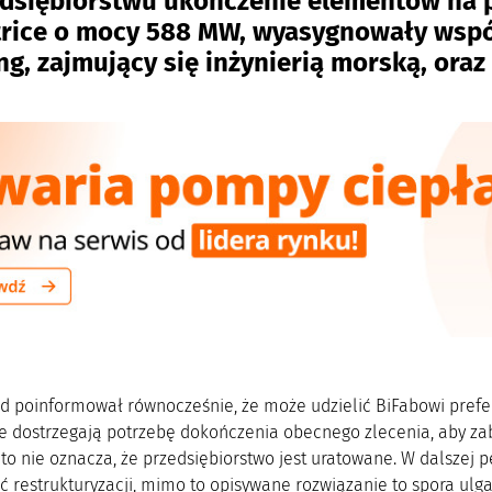
dsiębiorstwu ukończenie elementów na p
rice o mocy 588 MW, wyasygnowały wspó
ing, zajmujący się inżynierią morską, ora
d poinformował równocześnie, że może udzielić BiFabowi prefere
ie dostrzegają potrzebę dokończenia obecnego zlecenia, aby zab
 to nie oznacza, że przedsiębiorstwo jest uratowane. W dalszej 
ć restrukturyzacji, mimo to opisywane rozwiązanie to spora ulg