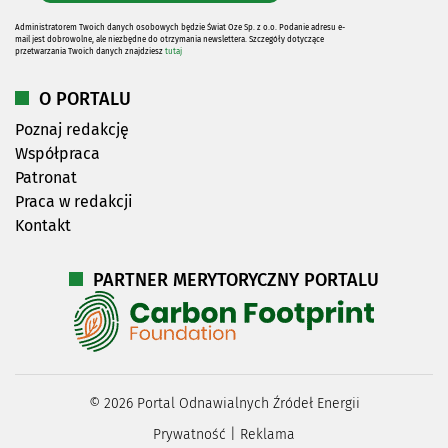
Administratorem Twoich danych osobowych będzie Świat Oze Sp. z o.o. Podanie adresu e-
mail jest dobrowolne, ale niezbędne do otrzymania newslettera. Szczegóły dotyczące
przetwarzania Twoich danych znajdziesz
tutaj
O PORTALU
Poznaj redakcję
Współpraca
Patronat
Praca w redakcji
Kontakt
PARTNER MERYTORYCZNY PORTALU
©
2026
Portal Odnawialnych Źródeł Energii
Prywatność
|
Reklama