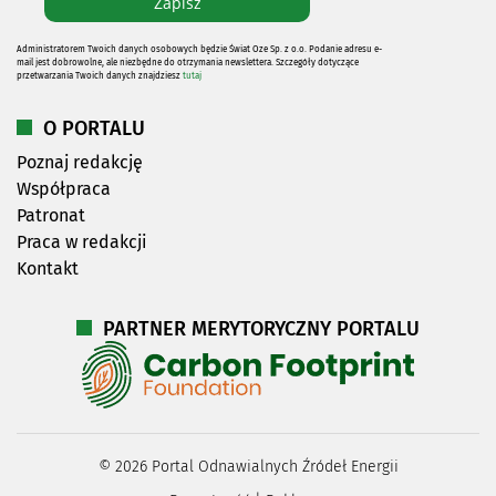
Administratorem Twoich danych osobowych będzie Świat Oze Sp. z o.o. Podanie adresu e-
mail jest dobrowolne, ale niezbędne do otrzymania newslettera. Szczegóły dotyczące
przetwarzania Twoich danych znajdziesz
tutaj
O PORTALU
Poznaj redakcję
Współpraca
Patronat
Praca w redakcji
Kontakt
PARTNER MERYTORYCZNY PORTALU
©
2026
Portal Odnawialnych Źródeł Energii