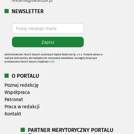
reklama@swiatoze.pl
NEWSLETTER
Administratorem Twoich danych osobowych będzie Świat Oze Sp. z o.o. Podanie adresu e-
mail jest dobrowolne, ale niezbędne do otrzymania newslettera. Szczegóły dotyczące
przetwarzania Twoich danych znajdziesz
tutaj
O PORTALU
Poznaj redakcję
Współpraca
Patronat
Praca w redakcji
Kontakt
PARTNER MERYTORYCZNY PORTALU