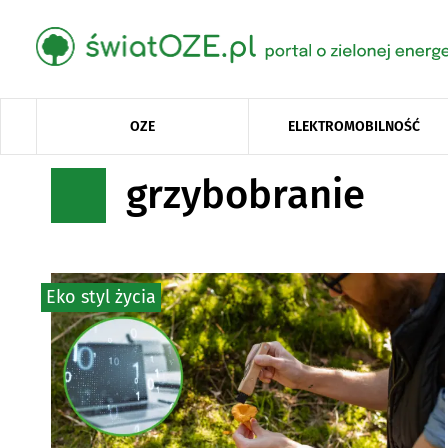
OZE
ELEKTROMOBILNOŚĆ
grzybobranie
Eko styl życia