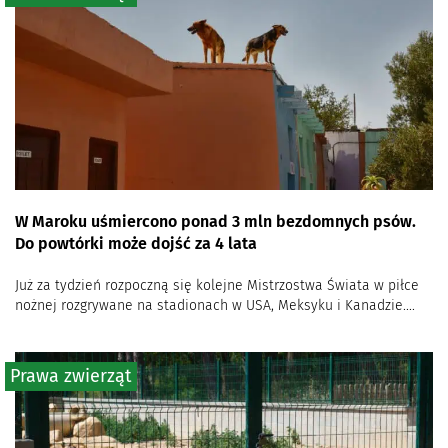
W Maroku uśmiercono ponad 3 mln bezdomnych psów.
Do powtórki może dojść za 4 lata
Już za tydzień rozpoczną się kolejne Mistrzostwa Świata w piłce
nożnej rozgrywane na stadionach w USA, Meksyku i Kanadzie....
Prawa zwierząt