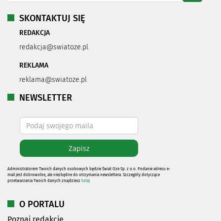
SKONTAKTUJ SIĘ
REDAKCJA
redakcja@swiatoze.pl
REKLAMA
reklama@swiatoze.pl
NEWSLETTER
Administratorem Twoich danych osobowych będzie Świat Oze Sp. z o.o. Podanie adresu e-
mail jest dobrowolne, ale niezbędne do otrzymania newslettera. Szczegóły dotyczące
przetwarzania Twoich danych znajdziesz
tutaj
O PORTALU
Poznaj redakcję