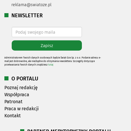
reklama@swiatoze.pl
NEWSLETTER
Administratorem Twoich danych osobowych będzie Świat Oze Sp. z o.o. Podanie adresu e-
mail jest dobrowolne, ale niezbędne do otrzymania newslettera. Szczegóły dotyczące
przetwarzania Twoich danych znajdziesz
tutaj
O PORTALU
Poznaj redakcję
Współpraca
Patronat
Praca w redakcji
Kontakt