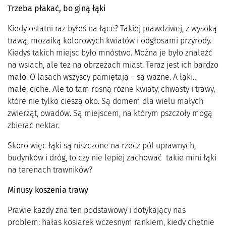
Trzeba płakać, bo giną łąki
Kiedy ostatni raz byłeś na łące? Takiej prawdziwej, z wysoką
trawą, mozaiką kolorowych kwiatów i odgłosami przyrody.
Kiedyś takich miejsc było mnóstwo. Można je było znaleźć
na wsiach, ale też na obrzeżach miast. Teraz jest ich bardzo
mało. O lasach wszyscy pamiętają – są ważne. A łąki…
małe, ciche. Ale to tam rosną różne kwiaty, chwasty i trawy,
które nie tylko cieszą oko. Są domem dla wielu małych
zwierząt, owadów. Są miejscem, na którym pszczoły mogą
zbierać nektar.
Skoro więc łąki są niszczone na rzecz pól uprawnych,
budynków i dróg, to czy nie lepiej zachować takie mini łąki
na terenach trawników?
Minusy koszenia trawy
Prawie każdy zna ten podstawowy i dotykający nas
problem: hałas kosiarek wczesnym rankiem, kiedy chętnie