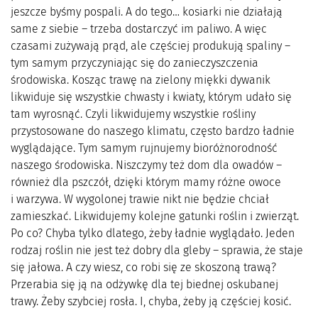
jeszcze byśmy pospali. A do tego… kosiarki nie działają
same z siebie – trzeba dostarczyć im paliwo. A więc
czasami zużywają prąd, ale częściej produkują spaliny –
tym samym przyczyniając się do zanieczyszczenia
środowiska. Kosząc trawę na zielony miękki dywanik
likwiduje się wszystkie chwasty i kwiaty, którym udało się
tam wyrosnąć. Czyli likwidujemy wszystkie rośliny
przystosowane do naszego klimatu, często bardzo ładnie
wyglądające. Tym samym rujnujemy bioróżnorodność
naszego środowiska. Niszczymy też dom dla owadów –
również dla pszczół, dzięki którym mamy różne owoce
i warzywa. W wygolonej trawie nikt nie będzie chciał
zamieszkać. Likwidujemy kolejne gatunki roślin i zwierząt.
Po co? Chyba tylko dlatego, żeby ładnie wyglądało. Jeden
rodzaj roślin nie jest też dobry dla gleby – sprawia, że staje
się jałowa. A czy wiesz, co robi się ze skoszoną trawą?
Przerabia się ją na odżywkę dla tej biednej oskubanej
trawy. Żeby szybciej rosła. I, chyba, żeby ją częściej kosić.