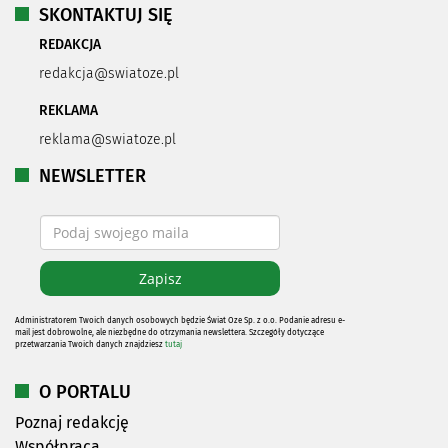
SKONTAKTUJ SIĘ
REDAKCJA
redakcja@swiatoze.pl
REKLAMA
reklama@swiatoze.pl
NEWSLETTER
Administratorem Twoich danych osobowych będzie Świat Oze Sp. z o.o. Podanie adresu e-
mail jest dobrowolne, ale niezbędne do otrzymania newslettera. Szczegóły dotyczące
przetwarzania Twoich danych znajdziesz
tutaj
O PORTALU
Poznaj redakcję
Współpraca