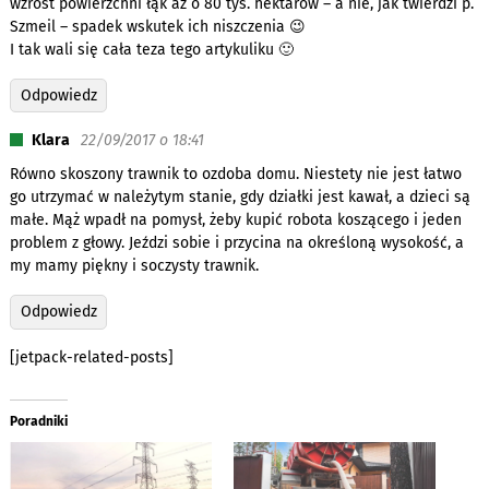
wzrost powierzchni łąk aż o 80 tys. hektarów – a nie, jak twierdzi p.
Szmeil – spadek wskutek ich niszczenia 😉
I tak wali się cała teza tego artykuliku 🙂
Odpowiedz
Klara
22/09/2017 o 18:41
Równo skoszony trawnik to ozdoba domu. Niestety nie jest łatwo
go utrzymać w należytym stanie, gdy działki jest kawał, a dzieci są
małe. Mąż wpadł na pomysł, żeby kupić robota koszącego i jeden
problem z głowy. Jeździ sobie i przycina na określoną wysokość, a
my mamy piękny i soczysty trawnik.
Odpowiedz
[jetpack-related-posts]
Poradniki