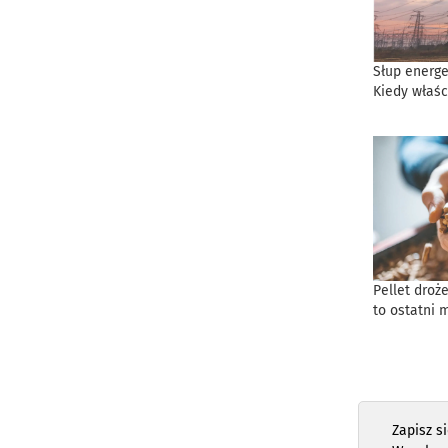
Słup energe
Kiedy właśc
Pellet droż
to ostatni 
Zapisz s