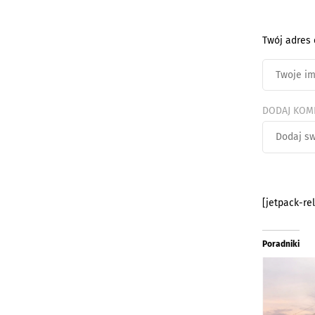
Twój adres 
DODAJ KOM
[jetpack-re
Poradniki