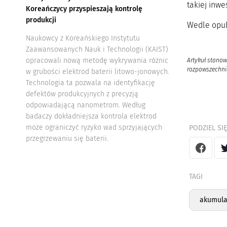
takiej inwe
Koreańczycy przyspieszają kontrolę
produkcji
Wedle opub
Naukowcy z Koreańskiego Instytutu
Zaawansowanych Nauk i Technologii (KAIST)
opracowali nową metodę wykrywania różnic
Artykuł stanow
rozpowszechnia
w grubości elektrod baterii litowo-jonowych.
Technologia ta pozwala na identyfikację
defektów produkcyjnych z precyzją
odpowiadającą nanometrom. Według
badaczy dokładniejsza kontrola elektrod
może ograniczyć ryzyko wad sprzyjających
PODZIEL SIĘ
przegrzewaniu się baterii.
TAGI
akumulat