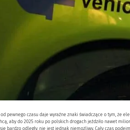
d od pewnego czasu daje wyraźne znaki świadczące o tym, że ele
hcą, aby do 2025 roku po polskich drogach jeździło nawet milio
się bardzo odległy, nie jest jednak niemożliwy. Cały czas podej