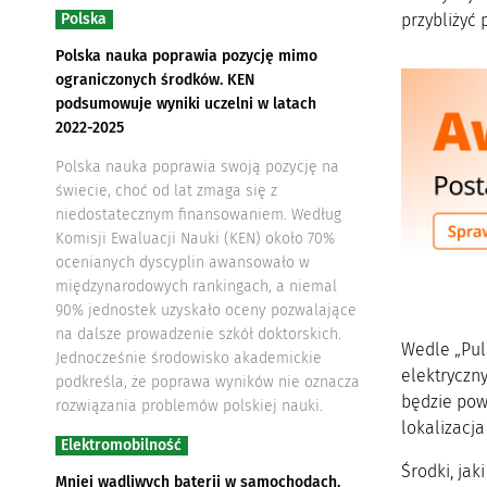
Polska
przybliżyć 
Polska nauka poprawia pozycję mimo
ograniczonych środków. KEN
podsumowuje wyniki uczelni w latach
2022-2025
Polska nauka poprawia swoją pozycję na
świecie, choć od lat zmaga się z
niedostatecznym finansowaniem. Według
Komisji Ewaluacji Nauki (KEN) około 70%
ocenianych dyscyplin awansowało w
międzynarodowych rankingach, a niemal
90% jednostek uzyskało oceny pozwalające
na dalsze prowadzenie szkół doktorskich.
Wedle „Pul
Jednocześnie środowisko akademickie
elektryczn
podkreśla, że poprawa wyników nie oznacza
będzie pow
rozwiązania problemów polskiej nauki.
lokalizacj
Elektromobilność
Środki, jak
Mniej wadliwych baterii w samochodach.