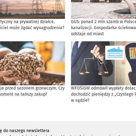
tyczny na prywatnej działce.
GUS: ponad 2 mln szamb w Polsce
iciel może żądać wynagrodzenia?
kanalizacji. Gospodarka ściekowa
odstaje od miast
eje przed sezonem grzewczym. Czy
WFOŚiGW odmówił wypłaty dotacji
moment na tańszy zakup?
dochodzić pieniędzy z „Czystego 
w sądzie?
ię do naszego newslettera