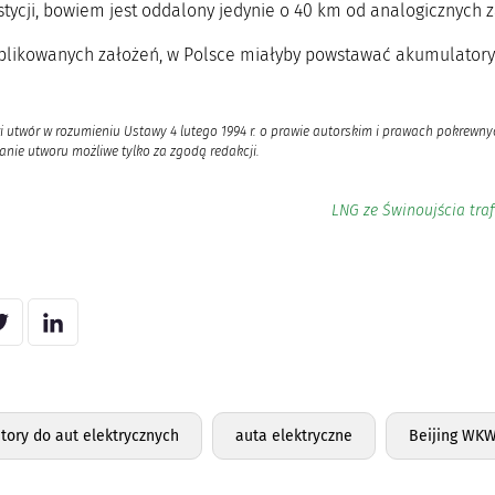
stycji, bowiem jest oddalony jedynie o 40 km od analogicznych 
likowanych założeń, w Polsce miałyby powstawać akumulatory
i utwór w rozumieniu Ustawy 4 lutego 1994 r. o prawie autorskim i prawach pokrewnyc
nie utworu możliwe tylko za zgodą redakcji.
LNG ze Świnoujścia tra
ory do aut elektrycznych
auta elektryczne
Beijing WKW