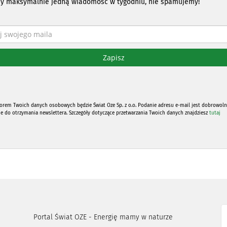
y maksymalnie jedną wiadomość w tygodniu, nie spamujemy!
orem Twoich danych osobowych będzie Świat Oze Sp. z o.o. Podanie adresu e-mail jest dobrowoln
ne do otrzymania newslettera. Szczegóły dotyczące przetwarzania Twoich danych znajdziesz
tutaj
Portal Świat OZE - Energię mamy w naturze