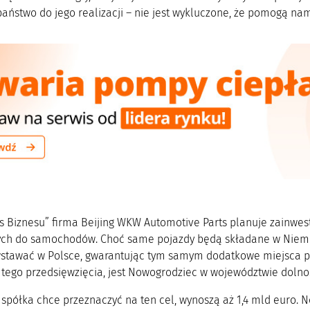
państwo do jego realizacji – nie jest wykluczone, że pomogą na
s Biznesu” firma Beijing WKW Automotive Parts planuje zainwest
ych do samochodów. Choć same pojazdy będą składane w Niemc
stawać w Polsce, gwarantując tym samym dodatkowe miejsca pra
a tego przedsięwzięcia, jest Nowogrodziec w województwie dolno
i spółka chce przeznaczyć na ten cel, wynoszą aż 1,4 mld euro.