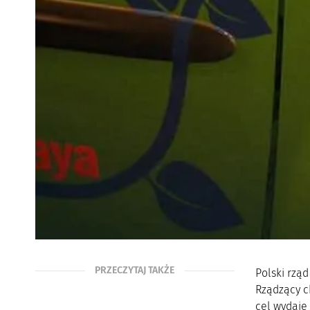
PRZECZYTAJ TAKŻE
Polski rzą
Rządzący c
cel wydaje 