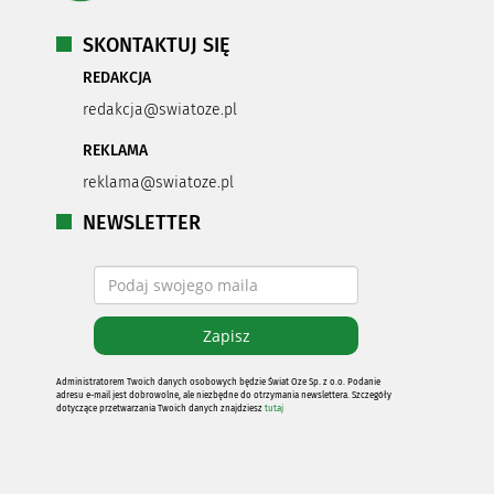
SKONTAKTUJ SIĘ
REDAKCJA
redakcja@swiatoze.pl
REKLAMA
reklama@swiatoze.pl
NEWSLETTER
Administratorem Twoich danych osobowych będzie Świat Oze Sp. z o.o. Podanie
adresu e-mail jest dobrowolne, ale niezbędne do otrzymania newslettera. Szczegóły
dotyczące przetwarzania Twoich danych znajdziesz
tutaj