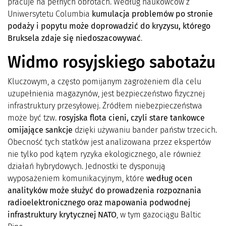
pracuje na pełnych obrotach. Według naukowców z
Uniwersytetu Columbia
kumulacja problemów po stronie
podaży i popytu może doprowadzić do kryzysu, którego
Bruksela zdaje się niedoszacowywać
.
Widmo rosyjskiego sabotażu
Kluczowym, a często pomijanym zagrożeniem dla celu
uzupełnienia magazynów, jest bezpieczeństwo fizycznej
infrastruktury przesyłowej. Źródłem niebezpieczeństwa
może być tzw.
rosyjska flota cieni, czyli stare tankowce
omijające sankcje
dzięki używaniu bander państw trzecich.
Obecność tych statków jest analizowana przez ekspertów
nie tylko pod kątem ryzyka ekologicznego, ale również
działań hybrydowych. Jednostki te dysponują
wyposażeniem komunikacyjnym, które
według ocen
analityków może służyć do prowadzenia rozpoznania
radioelektronicznego oraz mapowania podwodnej
infrastruktury krytycznej NATO
, w tym gazociągu Baltic