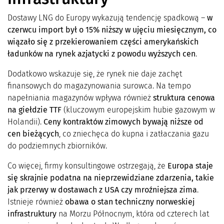
Dostawy LNG do Europy wykazują tendencję spadkową –
w
czerwcu import był o 15% niższy w ujęciu miesięcznym, co
wiązało się z przekierowaniem części amerykańskich
ładunków na rynek azjatycki z powodu wyższych cen
.
Dodatkowo wskazuje się, że rynek nie daje zachęt
finansowych do magazynowania surowca. Na tempo
napełniania magazynów wpływa również
struktura cenowa
na giełdzie TTF
(kluczowym europejskim hubie gazowym w
Holandii).
Ceny kontraktów zimowych bywają niższe od
cen bieżących
, co zniechęca do kupna i zatłaczania gazu
do podziemnych zbiorników.
Co więcej, firmy konsultingowe ostrzegają, że
Europa staje
się skrajnie podatna na nieprzewidziane zdarzenia, takie
jak przerwy w dostawach z USA czy mroźniejsza zima
.
Istnieje również
obawa o stan techniczny norweskiej
infrastruktury
na Morzu Północnym, która od czterech lat