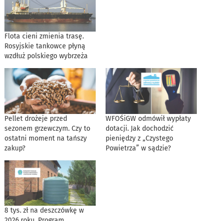
Flota cieni zmienia trasę.
Rosyjskie tankowce płyną
wzdłuż polskiego wybrzeża
Pellet drożeje przed
WFOŚiGW odmówił wypłaty
sezonem grzewczym. Czy to
dotacji. Jak dochodzić
ostatni moment na tańszy
pieniędzy z „Czystego
zakup?
Powietrza” w sądzie?
8 tys. zł na deszczówkę w
2026 roku. Program