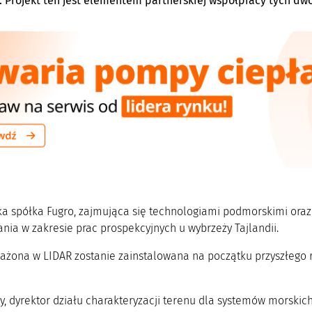
. Projekt ten jest elementem partnerskiej współpracy tych dw
a spółka Fugro, zajmująca się technologiami podmorskimi ora
nia w zakresie prac prospekcyjnych u wybrzeży Tajlandii.
ażona w LIDAR zostanie zainstalowana na początku przyszłego r
ley, dyrektor działu charakteryzacji terenu dla systemów morski