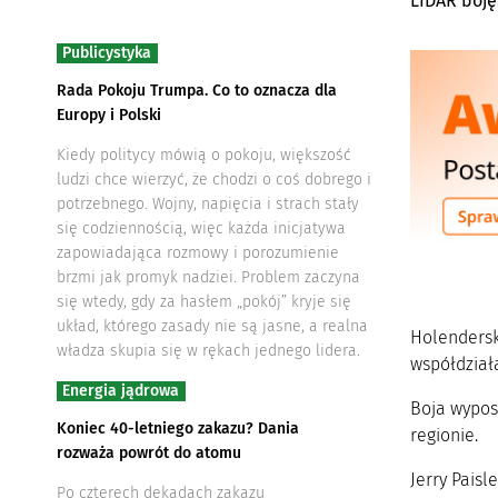
LIDAR boję
Publicystyka
Rada Pokoju Trumpa. Co to oznacza dla
Europy i Polski
Kiedy politycy mówią o pokoju, większość
ludzi chce wierzyć, że chodzi o coś dobrego i
potrzebnego. Wojny, napięcia i strach stały
się codziennością, więc każda inicjatywa
zapowiadająca rozmowy i porozumienie
brzmi jak promyk nadziei. Problem zaczyna
się wtedy, gdy za hasłem „pokój” kryje się
układ, którego zasady nie są jasne, a realna
Holendersk
władza skupia się w rękach jednego lidera.
współdziała
Energia jądrowa
Boja wypos
Koniec 40-letniego zakazu? Dania
regionie.
rozważa powrót do atomu
Jerry Pais
Po czterech dekadach zakazu