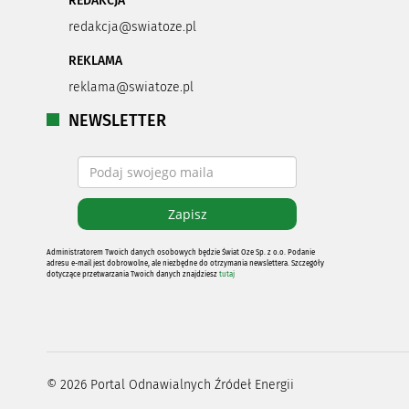
REDAKCJA
redakcja@swiatoze.pl
REKLAMA
reklama@swiatoze.pl
NEWSLETTER
Administratorem Twoich danych osobowych będzie Świat Oze Sp. z o.o. Podanie
adresu e-mail jest dobrowolne, ale niezbędne do otrzymania newslettera. Szczegóły
dotyczące przetwarzania Twoich danych znajdziesz
tutaj
©
2026
Portal Odnawialnych Źródeł Energii