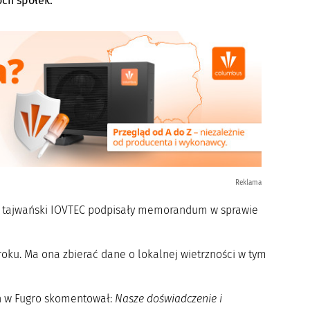
óch spółek.
Reklama
z tajwański IOVTEC podpisały memorandum w sprawie
oku. Ma ona zbierać dane o lokalnej wietrzności w tym
ch w Fugro skomentował:
Nasze doświadczenie i