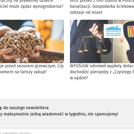
tyczny na prywatnej działce.
GUS: ponad 2 mln szamb w Polsce
iciel może żądać wynagrodzenia?
kanalizacji. Gospodarka ściekowa
odstaje od miast
eje przed sezonem grzewczym. Czy
WFOŚiGW odmówił wypłaty dotacji
moment na tańszy zakup?
dochodzić pieniędzy z „Czystego 
w sądzie?
ię do naszego newslettera
y maksymalnie jedną wiadomość w tygodniu, nie spamujemy!