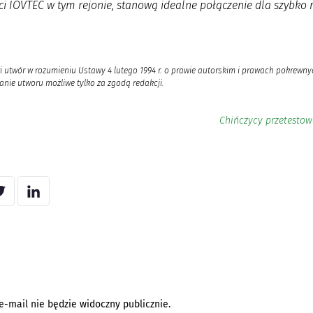
i IOVTEC w tym rejonie, stanową idealne połączenie dla szybko ro
i utwór w rozumieniu Ustawy 4 lutego 1994 r. o prawie autorskim i prawach pokrewnyc
nie utworu możliwe tylko za zgodą redakcji.
Chińczycy przetestowa
e-mail nie będzie widoczny publicznie.