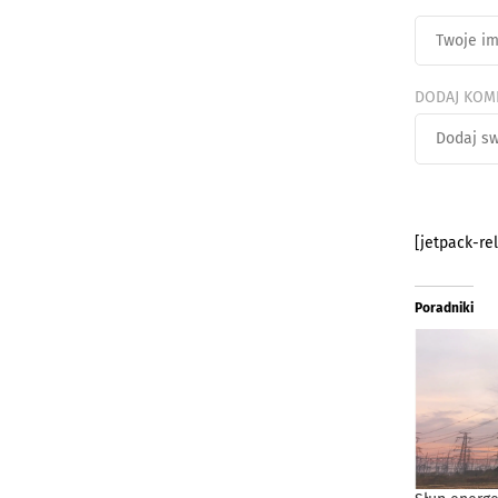
DODAJ KOM
[jetpack-re
Poradniki