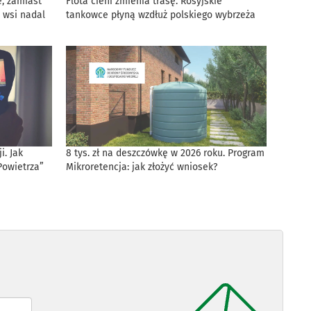
, zamiast
Flota cieni zmienia trasę. Rosyjskie
 wsi nadal
tankowce płyną wzdłuż polskiego wybrzeża
. Jak
8 tys. zł na deszczówkę w 2026 roku. Program
Powietrza”
Mikroretencja: jak złożyć wniosek?