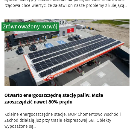
rządowa chce wierzyć, że załatwi on nasze problemy z kulejącą...
Zrównoważony rozwój
Otwarto energooszczędną stację paliw. Może
zaoszczędzić nawet 80% prądu
Kolejne energooszczędne stacje, MOP Chomentowo Wschód i
Zachód działają już przy trasie ekspresowej S61. Obiekty
wyposażone są...