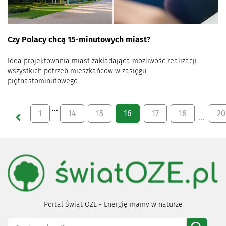
Czy Polacy chcą 15-minutowych miast?
Idea projektowania miast zakładająca możliwość realizacji
wszystkich potrzeb mieszkańców w zasięgu
piętnastominutowego...
…
1
14
15
16
17
18
20
…
Portal Świat OZE - Energię mamy w naturze