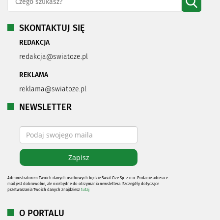
SKONTAKTUJ SIĘ
REDAKCJA
redakcja@swiatoze.pl
REKLAMA
reklama@swiatoze.pl
NEWSLETTER
Administratorem Twoich danych osobowych będzie Świat Oze Sp. z o.o. Podanie adresu e-
mail jest dobrowolne, ale niezbędne do otrzymania newslettera. Szczegóły dotyczące
przetwarzania Twoich danych znajdziesz
tutaj
O PORTALU