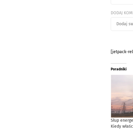
DODAJ KOM
[jetpack-re
Poradniki
Słup energe
Kiedy właśc