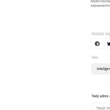
Artykuł stanow
rozpowszechnia
PODZIEL SIĘ
TAGI
intelige
Twój adres 