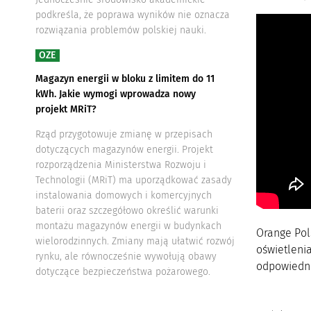
podkreśla, że poprawa wyników nie oznacza
rozwiązania problemów polskiej nauki.
OZE
Magazyn energii w bloku z limitem do 11
kWh. Jakie wymogi wprowadza nowy
projekt MRiT?
Rząd przygotowuje zmianę w przepisach
dotyczących magazynów energii. Projekt
rozporządzenia Ministerstwa Rozwoju i
Technologii (MRiT) ma uporządkować zasady
instalowania domowych i komercyjnych
baterii oraz szczegółowo określić warunki
montażu magazynów energii w budynkach
Orange Pol
wielorodzinnych. Zmiany mają ułatwić rozwój
oświetleni
rynku, ale równocześnie wywołują obawy
odpowiedni
dotyczące bezpieczeństwa pożarowego.