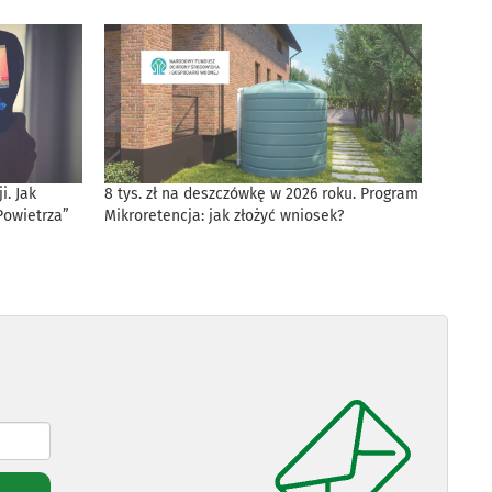
. Jak
8 tys. zł na deszczówkę w 2026 roku. Program
Powietrza”
Mikroretencja: jak złożyć wniosek?