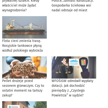
prywatnej działce. Kiedy
Polsce, zamiast kanalizacji.
właściciel może żądać
Gospodarka ściekowa wsi
wynagrodzenia?
nadal odstaje od miast
Flota cieni zmienia trasę.
Rosyjskie tankowce płyną
wzdłuż polskiego wybrzeża
Pellet drożeje przed
WFOŚiGW odmówił wypłaty
sezonem grzewczym. Czy to
dotacji. Jak dochodzić
ostatni moment na tańszy
pieniędzy z „Czystego
zakup?
Powietrza” w sądzie?