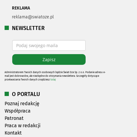
REKLAMA
reklama@swiatoze.pl
NEWSLETTER
Administratorem Twoich danych osobowych będzie Świat Oze Sp. z o.o. Podanie adresu e-
mail jest dobrowolne, ale niezbędne do otrzymania newslettera. Szczegóły dotyczące
przetwarzania Twoich danych znajdziesz
tutaj
O PORTALU
Poznaj redakcję
Współpraca
Patronat
Praca w redakcji
Kontakt