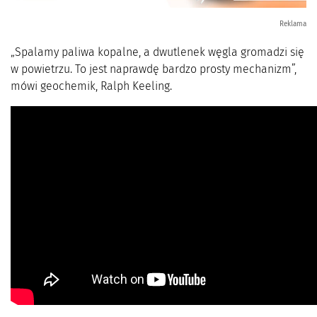
Reklama
„Spalamy paliwa kopalne, a dwutlenek węgla gromadzi się
w powietrzu. To jest naprawdę bardzo prosty mechanizm”,
mówi geochemik, Ralph Keeling.