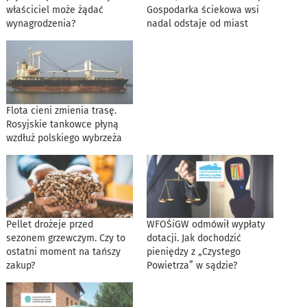
właściciel może żądać
Gospodarka ściekowa wsi
wynagrodzenia?
nadal odstaje od miast
Flota cieni zmienia trasę.
Rosyjskie tankowce płyną
wzdłuż polskiego wybrzeża
Pellet drożeje przed
WFOŚiGW odmówił wypłaty
sezonem grzewczym. Czy to
dotacji. Jak dochodzić
ostatni moment na tańszy
pieniędzy z „Czystego
zakup?
Powietrza” w sądzie?