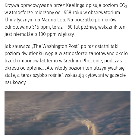
Krzywa opracowywana przez Keelinga opisuje poziom CO
2
w atmosferze mierzony od 1958 roku w obserwatorium
klimatycznym na Mauna Loa. Na początku pomiarów
odnotowano 315 ppm, teraz – 60 lat później, wskaźnik ten
jest niemalże o 100 ppm większy.
Jak zauważa „The Washington Post”, po raz ostatni taki
poziom dwutlenku węgla w atmosferze zanotowano około
trzech milionów lat temu w średnim Pliocenie, podczas
okresu ocieplenia. „Ale wtedy poziom ten utrzymywał się
stale, a teraz szybko rośnie”, wskazują cytowani w gazecie
naukowcy.