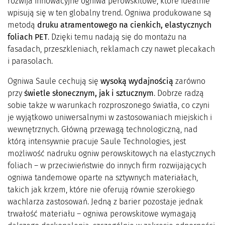
rozwija innowacyjne ogniwa perowskitowe, które idealnie
wpisują się w ten globalny trend. Ogniwa produkowane są
metodą
druku atramentowego na cienkich, elastycznych
foliach PET
. Dzięki temu nadają się do montażu na
fasadach, przeszkleniach, reklamach czy nawet plecakach
i parasolach.
Ogniwa Saule cechują się
wysoką wydajnością
zarówno
przy
świetle słonecznym, jak i sztucznym
. Dobrze radzą
sobie także w warunkach rozproszonego światła, co czyni
je wyjątkowo uniwersalnymi w zastosowaniach miejskich i
wewnętrznych. Główną przewagą technologiczną, nad
którą intensywnie pracuje Saule Technologies, jest
możliwość nadruku ogniw perowskitowych na elastycznych
foliach – w przeciwieństwie do innych firm rozwijających
ogniwa tandemowe oparte na sztywnych materiałach,
takich jak krzem, które nie oferują równie szerokiego
wachlarza zastosowań. Jedną z barier pozostaje jednak
trwałość materiału – ogniwa perowskitowe wymagają