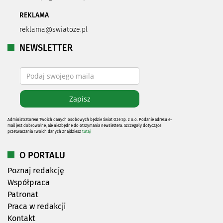
REKLAMA
reklama@swiatoze.pl
NEWSLETTER
Administratorem Twoich danych osobowych będzie Świat Oze Sp. z o.o. Podanie adresu e-
mail jest dobrowolne, ale niezbędne do otrzymania newslettera. Szczegóły dotyczące
przetwarzania Twoich danych znajdziesz
tutaj
O PORTALU
Poznaj redakcję
Współpraca
Patronat
Praca w redakcji
Kontakt