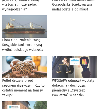
właściciel może żądać
Gospodarka ściekowa wsi
wynagrodzenia?
nadal odstaje od miast
Flota cieni zmienia trasę.
Rosyjskie tankowce płyną
wzdłuż polskiego wybrzeża
Pellet drożeje przed
WFOŚiGW odmówił wypłaty
sezonem grzewczym. Czy to
dotacji. Jak dochodzić
ostatni moment na tańszy
pieniędzy z „Czystego
zakup?
Powietrza” w sądzie?