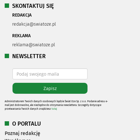
SKONTAKTUJ SIĘ
REDAKCJA
redakcja@swiatoze.pl
REKLAMA
reklama@swiatoze.pl
NEWSLETTER
Administratorem Twoich danych osobowych będzie Świat Oze Sp. z o.o. Podanie adresu e-
mail jest dobrowolne, ale niezbędne do otrzymania newslettera. Szczegóły dotyczące
przetwarzania Twoich danych znajdziesz
tutaj
O PORTALU
Poznaj redakcję