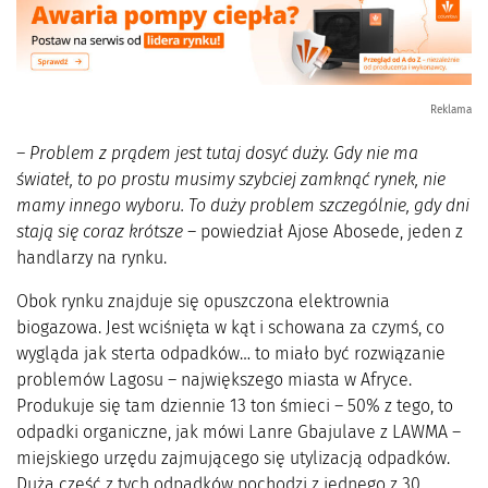
Reklama
– Problem z prądem jest tutaj dosyć duży. Gdy nie ma
świateł, to po prostu musimy szybciej zamknąć rynek, nie
mamy innego wyboru. To duży problem szczególnie, gdy dni
stają się coraz krótsze
– powiedział Ajose Abosede, jeden z
handlarzy na rynku.
Obok rynku znajduje się opuszczona elektrownia
biogazowa. Jest wciśnięta w kąt i schowana za czymś, co
wygląda jak sterta odpadków… to miało być rozwiązanie
problemów Lagosu – największego miasta w Afryce.
Produkuje się tam dziennie 13 ton śmieci – 50% z tego, to
odpadki organiczne, jak mówi Lanre Gbajulave z LAWMA –
miejskiego urzędu zajmującego się utylizacją odpadków.
Duża część z tych odpadków pochodzi z jednego z 30