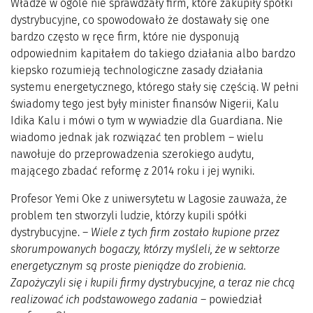
Władze w ogóle nie sprawdzały firm, które zakupiły spółki
dystrybucyjne, co spowodowało że dostawały się one
bardzo często w ręce firm, które nie dysponują
odpowiednim kapitałem do takiego działania albo bardzo
kiepsko rozumieją technologiczne zasady działania
systemu energetycznego, którego stały się częścią. W pełni
świadomy tego jest były minister finansów Nigerii, Kalu
Idika Kalu i mówi o tym w wywiadzie dla Guardiana. Nie
wiadomo jednak jak rozwiązać ten problem – wielu
nawołuje do przeprowadzenia szerokiego audytu,
mającego zbadać reformę z 2014 roku i jej wyniki.
Profesor Yemi Oke z uniwersytetu w Lagosie zauważa, że
problem ten stworzyli ludzie, którzy kupili spółki
dystrybucyjne. –
Wiele z tych firm zostało kupione przez
skorumpowanych bogaczy, którzy myśleli, że w sektorze
energetycznym są proste pieniądze do zrobienia.
Zapożyczyli się i kupili firmy dystrybucyjne, a teraz nie chcą
realizować ich podstawowego zadania
– powiedział