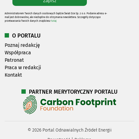
Administratorem Twoich danych osobowych będzie Świat Oze Sp. z o.o. Podanie adresu e-
mail jest dobrowolne, ale niezbędne do otrzymania newslettera. Szczegóły dotyczące
przetwarzania Twoich danych znajdziesz
tutaj
O PORTALU
Poznaj redakcję
Współpraca
Patronat
Praca w redakcji
Kontakt
PARTNER MERYTORYCZNY PORTALU
©
2026
Portal Odnawialnych Źródeł Energii