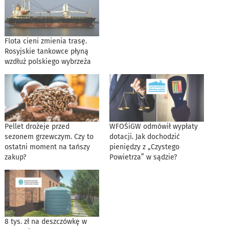
Flota cieni zmienia trasę.
Rosyjskie tankowce płyną
wzdłuż polskiego wybrzeża
Pellet drożeje przed
WFOŚiGW odmówił wypłaty
sezonem grzewczym. Czy to
dotacji. Jak dochodzić
ostatni moment na tańszy
pieniędzy z „Czystego
zakup?
Powietrza” w sądzie?
8 tys. zł na deszczówkę w