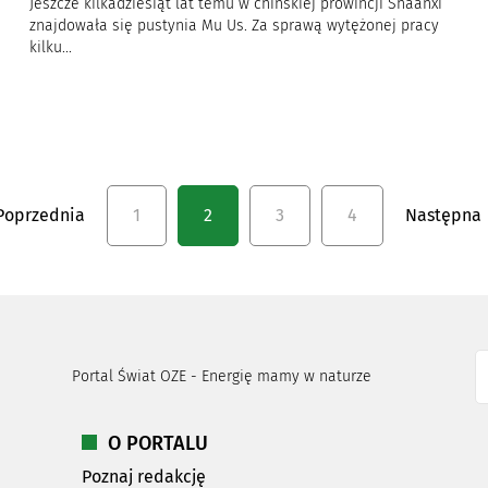
Jeszcze kilkadziesiąt lat temu w chińskiej prowincji Shaanxi
znajdowała się pustynia Mu Us. Za sprawą wytężonej pracy
kilku...
Poprzednia
1
2
3
4
Następna
Portal Świat OZE - Energię mamy w naturze
O PORTALU
Poznaj redakcję