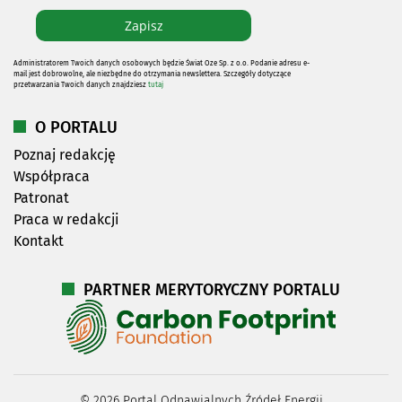
Administratorem Twoich danych osobowych będzie Świat Oze Sp. z o.o. Podanie adresu e-
mail jest dobrowolne, ale niezbędne do otrzymania newslettera. Szczegóły dotyczące
przetwarzania Twoich danych znajdziesz
tutaj
O PORTALU
Poznaj redakcję
Współpraca
Patronat
Praca w redakcji
Kontakt
PARTNER MERYTORYCZNY PORTALU
©
2026
Portal Odnawialnych Źródeł Energii