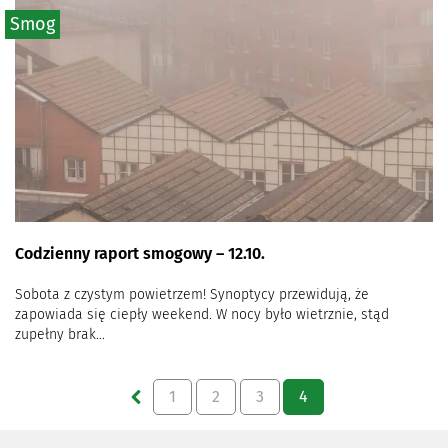
Smog
Codzienny raport smogowy – 12.10.
Sobota z czystym powietrzem! Synoptycy przewidują, że
zapowiada się ciepły weekend. W nocy było wietrznie, stąd
zupełny brak...
1
2
3
4