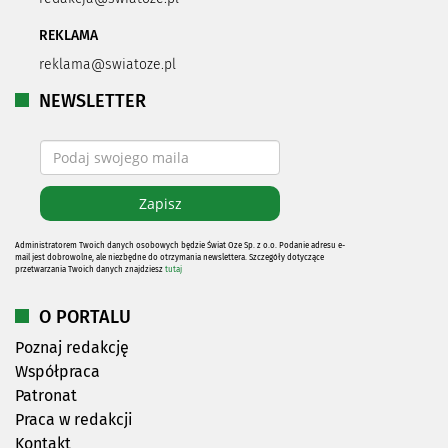
REKLAMA
reklama@swiatoze.pl
NEWSLETTER
Administratorem Twoich danych osobowych będzie Świat Oze Sp. z o.o. Podanie adresu e-
mail jest dobrowolne, ale niezbędne do otrzymania newslettera. Szczegóły dotyczące
przetwarzania Twoich danych znajdziesz
tutaj
O PORTALU
Poznaj redakcję
Współpraca
Patronat
Praca w redakcji
Kontakt