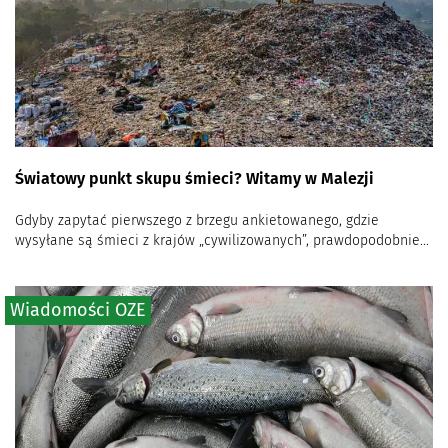
Światowy punkt skupu śmieci? Witamy w Malezji
Gdyby zapytać pierwszego z brzegu ankietowanego, gdzie
wysyłane są śmieci z krajów „cywilizowanych”, prawdopodobnie...
Wiadomości OZE