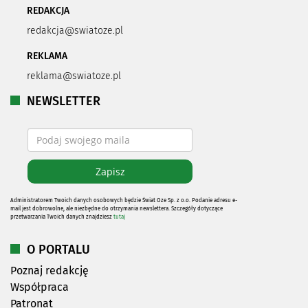
REDAKCJA
redakcja@swiatoze.pl
REKLAMA
reklama@swiatoze.pl
NEWSLETTER
Administratorem Twoich danych osobowych będzie Świat Oze Sp. z o.o. Podanie adresu e-
mail jest dobrowolne, ale niezbędne do otrzymania newslettera. Szczegóły dotyczące
przetwarzania Twoich danych znajdziesz
tutaj
O PORTALU
Poznaj redakcję
Współpraca
Patronat