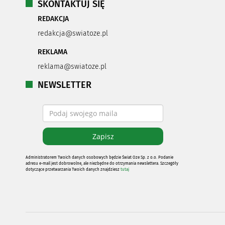
SKONTAKTUJ SIĘ
REDAKCJA
redakcja@swiatoze.pl
REKLAMA
reklama@swiatoze.pl
NEWSLETTER
Administratorem Twoich danych osobowych będzie Świat Oze Sp. z o.o. Podanie
adresu e-mail jest dobrowolne, ale niezbędne do otrzymania newslettera. Szczegóły
dotyczące przetwarzania Twoich danych znajdziesz
tutaj