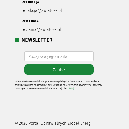
REDAKCJA
redakcja@swiatoze.pl
REKLAMA
reklama@swiatoze.pl
NEWSLETTER
Administratorem Twoich danych osobowych będzie Świat Oze Sp. z o.o. Podanie
adresu e-mail jest dobrowolne, ale niezbędne do otrzymania newslettera. Szczegóły
dotyczące przetwarzania Twoich danych znajdziesz
tutaj
©
2026
Portal Odnawialnych Źródeł Energii