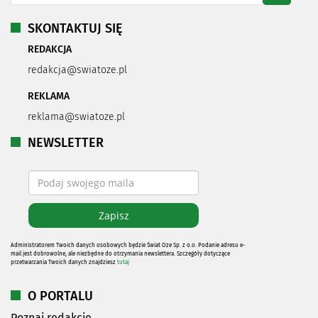
SKONTAKTUJ SIĘ
REDAKCJA
redakcja@swiatoze.pl
REKLAMA
reklama@swiatoze.pl
NEWSLETTER
Administratorem Twoich danych osobowych będzie Świat Oze Sp. z o.o. Podanie adresu e-
mail jest dobrowolne, ale niezbędne do otrzymania newslettera. Szczegóły dotyczące
przetwarzania Twoich danych znajdziesz
tutaj
O PORTALU
Poznaj redakcję