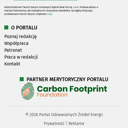
Administratorem Twoich danych osobowych będzie Świat Oze Sp. z o.o. Podanie adresu e-
mail jest dobrowolne, ale niezbędne do otrzymania newslettera. Szczegóły dotyczące
przetwarzania Twoich danych znajdziesz
tutaj
O PORTALU
Poznaj redakcję
Współpraca
Patronat
Praca w redakcji
Kontakt
PARTNER MERYTORYCZNY PORTALU
©
2026
Portal Odnawialnych Źródeł Energii
Prywatność
|
Reklama