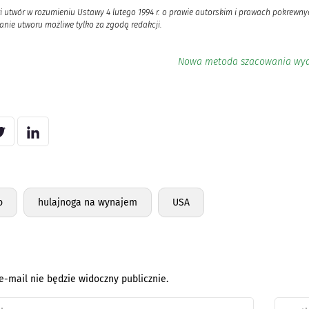
i utwór w rozumieniu Ustawy 4 lutego 1994 r. o prawie autorskim i prawach pokrewnyc
nie utworu możliwe tylko za zgodą redakcji.
Nowa metoda szacowania wyda
o
hulajnoga na wynajem
USA
e-mail nie będzie widoczny publicznie.