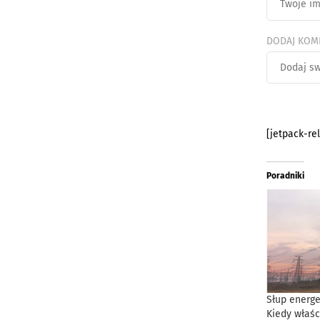
DODAJ KOM
[jetpack-re
Poradniki
Słup energe
Kiedy właśc