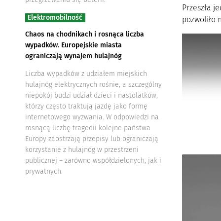
Przeszła je
Elektromobilność
pozwoliło n
Chaos na chodnikach i rosnąca liczba
wypadków. Europejskie miasta
ograniczają wynajem hulajnóg
Liczba wypadków z udziałem miejskich
hulajnóg elektrycznych rośnie, a szczególny
niepokój budzi udział dzieci i nastolatków,
którzy często traktują jazdę jako formę
internetowego wyzwania. W odpowiedzi na
rosnącą liczbę tragedii kolejne państwa
Europy zaostrzają przepisy lub ograniczają
korzystanie z hulajnóg w przestrzeni
publicznej – zarówno współdzielonych, jak i
prywatnych.