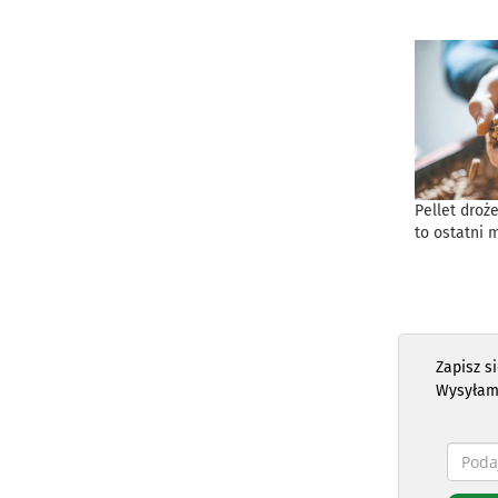
Pellet droż
to ostatni 
Zapisz s
Wysyłam