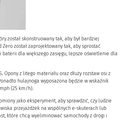
ry został skonstruowany tak, aby był bardziej
 Zero został zaprojektowany tak, aby sprostać
aterii dla większego zasięgu, lepsze oświetlenie dla
5
.
Opony z litego materiału oraz dłuży rozstaw osi z
. Ponadto hulajnoga wyposażona będzie w wskaźnik
 mph (25 km/h).
omiony jako eksperyment, aby sprawdzić, czy ludzie
owiska przejażdżek na wspólnych e-skuterach lub
ast, które chcą wyeliminować samochody z drogi i