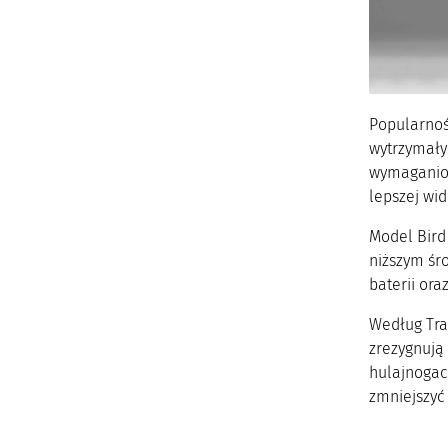
Popularność
wytrzymały
wymaganiom
lepszej wid
Model Bird
niższym śr
baterii ora
Według Tra
zrezygnują
hulajnogac
zmniejszyć 