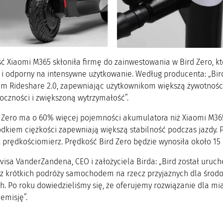
 Xiaomi M365 skłoniła firmę do zainwestowania w Bird Zero, któ
 i odporny na intensywne użytkowanie. Według producenta: „Bird
 Rideshare 2.0, zapewniając użytkownikom większą żywotności b
oczności i zwiększoną wytrzymałość”.
 Zero ma o 60% więcej pojemności akumulatora niż Xiaomi M36
odkiem ciężkości zapewniają większą stabilność podczas jazdy
z prędkościomierz. Prędkość Bird Zero będzie wynosiła około 15
visa VanderZandena, CEO i założyciela Birda: „Bird został uruch
 z krótkich podróży samochodem na rzecz przyjaznych dla środ
h. Po roku dowiedzieliśmy się, że oferujemy rozwiązanie dla mi
emisję”.