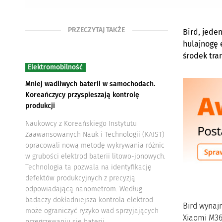
PRZECZYTAJ TAKŻE
Bird, jede
hulajnogę 
środek tra
Elektromobilność
Mniej wadliwych baterii w samochodach.
Koreańczycy przyspieszają kontrolę
produkcji
Naukowcy z Koreańskiego Instytutu
Zaawansowanych Nauk i Technologii (KAIST)
opracowali nową metodę wykrywania różnic
w grubości elektrod baterii litowo-jonowych.
Technologia ta pozwala na identyfikację
defektów produkcyjnych z precyzją
odpowiadającą nanometrom. Według
badaczy dokładniejsza kontrola elektrod
Bird wynaj
może ograniczyć ryzyko wad sprzyjających
Xiaomi M36
przegrzewaniu się baterii.