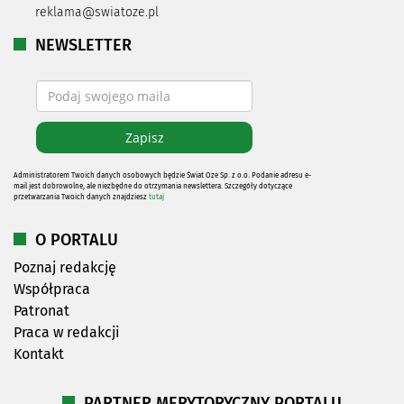
reklama@swiatoze.pl
NEWSLETTER
Administratorem Twoich danych osobowych będzie Świat Oze Sp. z o.o. Podanie adresu e-
mail jest dobrowolne, ale niezbędne do otrzymania newslettera. Szczegóły dotyczące
przetwarzania Twoich danych znajdziesz
tutaj
O PORTALU
Poznaj redakcję
Współpraca
Patronat
Praca w redakcji
Kontakt
PARTNER MERYTORYCZNY PORTALU