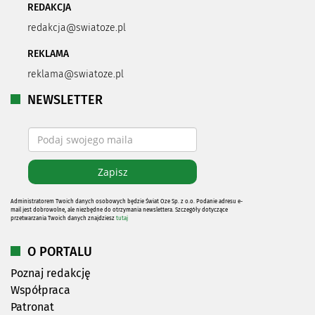
REDAKCJA
redakcja@swiatoze.pl
REKLAMA
reklama@swiatoze.pl
NEWSLETTER
Administratorem Twoich danych osobowych będzie Świat Oze Sp. z o.o. Podanie adresu e-
mail jest dobrowolne, ale niezbędne do otrzymania newslettera. Szczegóły dotyczące
przetwarzania Twoich danych znajdziesz
tutaj
O PORTALU
Poznaj redakcję
Współpraca
Patronat