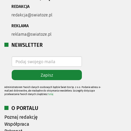
REDAKCJA
redakcja@swiatoze.pl
REKLAMA
reklama@swiatoze.pl
NEWSLETTER
Administratorem Twoich danych osobowych będzie Świat Oze Sp. z o.o. Podanie adresu e-
mail jest dobrowolne, ale niezbędne do otrzymania newslettera. Szczegóły dotyczące
przetwarzania Twoich danych znajdziesz
tutaj
O PORTALU
Poznaj redakcję
Współpraca