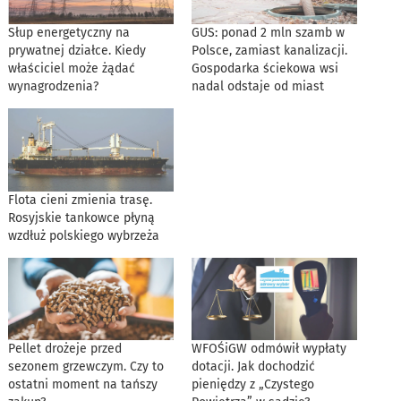
Słup energetyczny na
GUS: ponad 2 mln szamb w
prywatnej działce. Kiedy
Polsce, zamiast kanalizacji.
właściciel może żądać
Gospodarka ściekowa wsi
wynagrodzenia?
nadal odstaje od miast
Flota cieni zmienia trasę.
Rosyjskie tankowce płyną
wzdłuż polskiego wybrzeża
Pellet drożeje przed
WFOŚiGW odmówił wypłaty
sezonem grzewczym. Czy to
dotacji. Jak dochodzić
ostatni moment na tańszy
pieniędzy z „Czystego