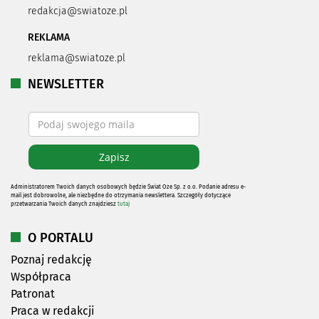
redakcja@swiatoze.pl
REKLAMA
reklama@swiatoze.pl
NEWSLETTER
Administratorem Twoich danych osobowych będzie Świat Oze Sp. z o.o. Podanie adresu e-
mail jest dobrowolne, ale niezbędne do otrzymania newslettera. Szczegóły dotyczące
przetwarzania Twoich danych znajdziesz
tutaj
O PORTALU
Poznaj redakcję
Współpraca
Patronat
Praca w redakcji