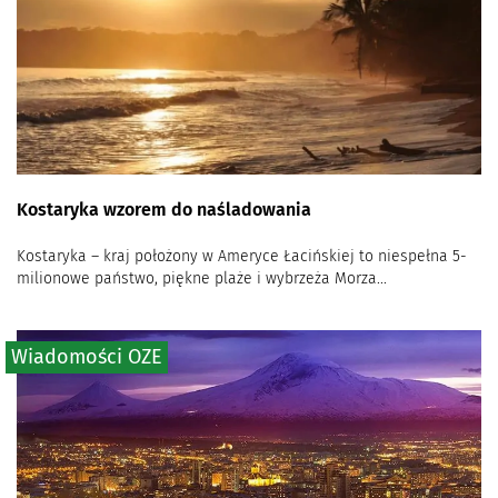
Kostaryka wzorem do naśladowania
Kostaryka – kraj położony w Ameryce Łacińskiej to niespełna 5-
milionowe państwo, piękne plaże i wybrzeża Morza...
Wiadomości OZE