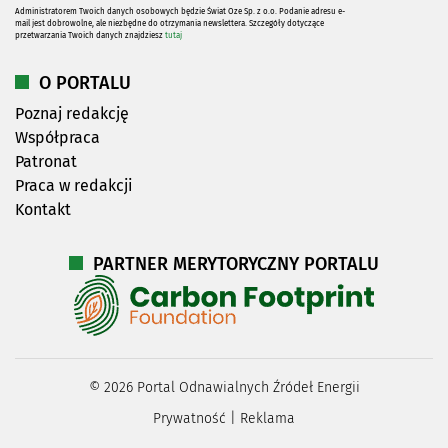
Administratorem Twoich danych osobowych będzie Świat Oze Sp. z o.o. Podanie adresu e-
mail jest dobrowolne, ale niezbędne do otrzymania newslettera. Szczegóły dotyczące
przetwarzania Twoich danych znajdziesz
tutaj
O PORTALU
Poznaj redakcję
Współpraca
Patronat
Praca w redakcji
Kontakt
PARTNER MERYTORYCZNY PORTALU
©
2026
Portal Odnawialnych Źródeł Energii
Prywatność
|
Reklama