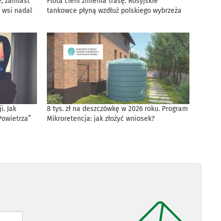
, zamiast
Flota cieni zmienia trasę. Rosyjskie
 wsi nadal
tankowce płyną wzdłuż polskiego wybrzeża
. Jak
8 tys. zł na deszczówkę w 2026 roku. Program
Powietrza”
Mikroretencja: jak złożyć wniosek?