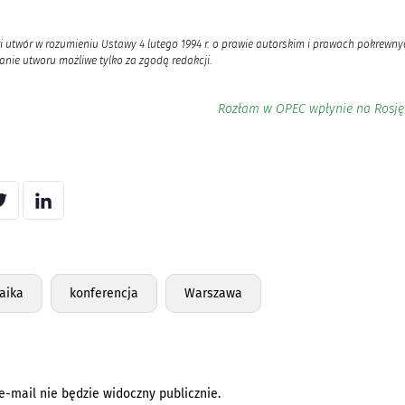
i utwór w rozumieniu Ustawy 4 lutego 1994 r. o prawie autorskim i prawach pokrewnyc
nie utworu możliwe tylko za zgodą redakcji.
Rozłam w OPEC wpłynie na Rosję 
aika
konferencja
Warszawa
e-mail nie będzie widoczny publicznie.