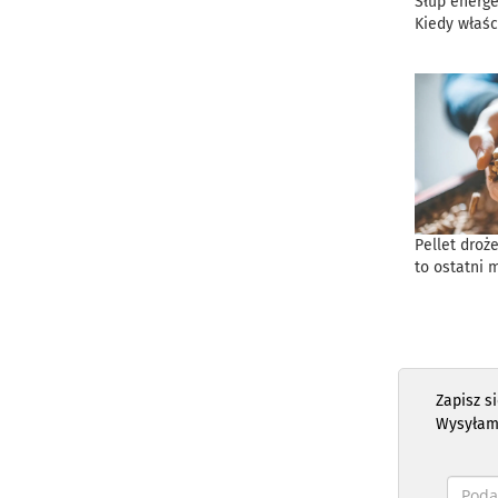
Słup energe
Kiedy właśc
Pellet droż
to ostatni 
Zapisz s
Wysyłam