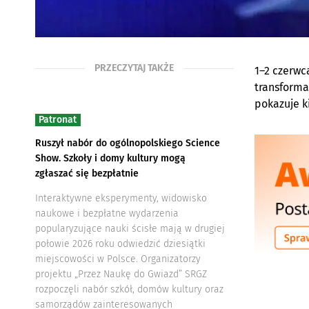
PRZECZYTAJ TAKŻE
1–2 czerwc
transforma
pokazuje k
Patronat
Ruszył nabór do ogólnopolskiego Science
Show. Szkoły i domy kultury mogą
zgłaszać się bezpłatnie
Interaktywne eksperymenty, widowisko
naukowe i bezpłatne wydarzenia
popularyzujące nauki ścisłe mają w drugiej
połowie 2026 roku odwiedzić dziesiątki
miejscowości w Polsce. Organizatorzy
projektu „Przez Naukę do Gwiazd” SRGZ
rozpoczęli nabór szkół, domów kultury oraz
samorządów zainteresowanych