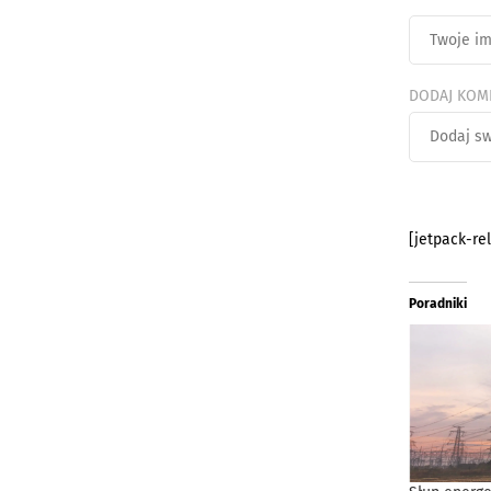
DODAJ KOM
[jetpack-re
Poradniki