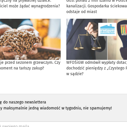
tyczny na prywatnej działce.
GUS: ponad 2 mln szamb w Polsce
iciel może żądać wynagrodzenia?
kanalizacji. Gospodarka ściekowa
odstaje od miast
eje przed sezonem grzewczym. Czy
WFOŚiGW odmówił wypłaty dotacji
moment na tańszy zakup?
dochodzić pieniędzy z „Czystego 
w sądzie?
ię do naszego newslettera
y maksymalnie jedną wiadomość w tygodniu, nie spamujemy!