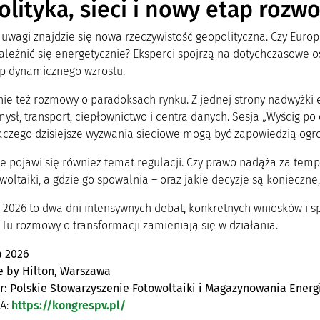
lityka, sieci i nowy etap rozw
uwagi znajdzie się nowa rzeczywistość geopolityczna. Czy Europ
ależnić się energetycznie? Eksperci spojrzą na dotychczasowe os
ap dynamicznego wzrostu.
ie też rozmowy o paradoksach rynku. Z jednej strony nadwyżki e
ysł, transport, ciepłownictwo i centra danych. Sesja „Wyścig po
laczego dzisiejsze wyzwania sieciowe mogą być zapowiedzią og
e pojawi się również temat regulacji. Czy prawo nadąża za temp
woltaiki, a gdzie go spowalnia – oraz jakie decyzje są konieczne
2026 to dwa dni intensywnych debat, konkretnych wniosków i spot
 Tu rozmowy o transformacji zamieniają się w działania.
a 2026
 by Hilton, Warszawa
r: Polskie Stowarzyszenie Fotowoltaiki i Magazynowania Energ
A:
https://kongrespv.pl/