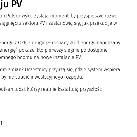
oju PV
a i Polska wykorzystają moment, by przyspieszyć rozwój
iągnięcia sektora PV i zastanowią się, jak przekuć je w
nergii z OZE, z drugiej – rosnący głód energii napędzany
 energię” pokaże, kto pierwszy sięgnie po dostępne
romnego boomu na nowe instalacje PV.
em zmian? Uczestnicy przyjrzą się, gdzie system wspiera
, by nie stracić inwestycyjnego rozpędu.
kań ludzi, którzy realnie kształtują przyszłość
ii