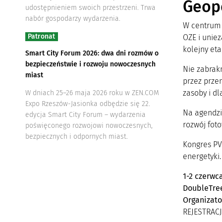
Geopo
udostępnieniem swoich przestrzeni. Trwa
nabór gospodarzy wydarzenia.
W centrum 
Patronat
OZE i uniez
kolejny et
Smart City Forum 2026: dwa dni rozmów o
bezpieczeństwie i rozwoju nowoczesnych
Nie zabrakn
miast
przez przem
zasoby i d
W dniach 25–26 maja 2026 roku w ZEN.COM
Expo Rzeszów-Jasionka odbędzie się 22.
Na agendzi
edycja Smart City Forum – wydarzenia
rozwój foto
poświęconego rozwojowi nowoczesnych,
bezpiecznych i odpornych miast.
Kongres PV 
energetyki.
1-2 czerwc
DoubleTree
Organizato
REJESTRACJ