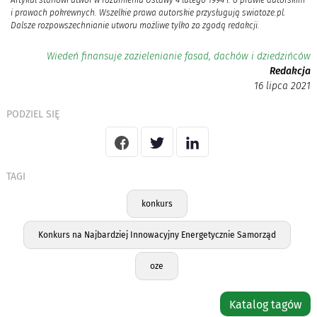
Artykuł stanowi utwór w rozumieniu Ustawy 4 lutego 1994 r. o prawie autorskim
i prawach pokrewnych. Wszelkie prawa autorskie przysługują swiatoze.pl.
Dalsze rozpowszechnianie utworu możliwe tylko za zgodą redakcji.
Wiedeń finansuje zazielenianie fasad, dachów i dziedzińców
Redakcja
16 lipca 2021
PODZIEL SIĘ
TAGI
konkurs
Konkurs na Najbardziej Innowacyjny Energetycznie Samorząd
oze
Katalog tagów