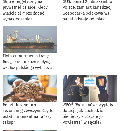
Słup energetyczny na
GUS: ponad 2 mln szamb w
prywatnej działce. Kiedy
Polsce, zamiast kanalizacji.
właściciel może żądać
Gospodarka ściekowa wsi
wynagrodzenia?
nadal odstaje od miast
Flota cieni zmienia trasę.
Rosyjskie tankowce płyną
wzdłuż polskiego wybrzeża
Pellet drożeje przed
WFOŚiGW odmówił wypłaty
sezonem grzewczym. Czy to
dotacji. Jak dochodzić
ostatni moment na tańszy
pieniędzy z „Czystego
zakup?
Powietrza” w sądzie?