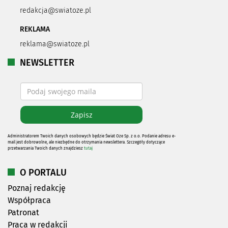
redakcja@swiatoze.pl
REKLAMA
reklama@swiatoze.pl
NEWSLETTER
Administratorem Twoich danych osobowych będzie Świat Oze Sp. z o.o. Podanie adresu e-
mail jest dobrowolne, ale niezbędne do otrzymania newslettera. Szczegóły dotyczące
przetwarzania Twoich danych znajdziesz
tutaj
O PORTALU
Poznaj redakcję
Współpraca
Patronat
Praca w redakcji