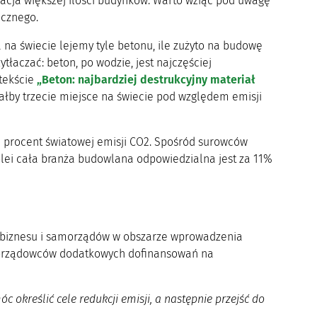
lacja większej ilości budynków. Warto wziąć pod uwagę
icznego.
a świecie lejemy tyle betonu, ile zużyto na budowę
łaczać: beton, po wodzie, jest najczęściej
tekście
„Beton: najbardziej destrukcyjny materiał
łby trzecie miejsce na świecie pod względem emisji
8 procent światowej emisji CO2. Spośród surowców
kolei cała branża budowlana odpowiedzialna jest za 11%
 biznesu i samorządów w obszarze wprowadzenia
amorządowców dodatkowych dofinansowań na
określić cele redukcji emisji, a następnie przejść do