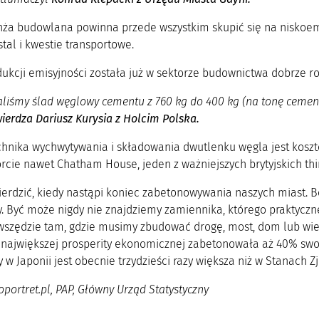
anża budowlana powinna przede wszystkim skupić się na niskoe
tal i kwestie transportowe.
dukcji emisyjności została już w sektorze budownictwa dobrze r
liśmy ślad węglowy cementu z 760 kg do 400 kg (na tonę cement
wierdza Dariusz Kurysia z
Holcim Polska.
chnika wychwytywania i składowania dwutlenku węgla jest koszto
rcie nawet Chatham House, jeden z ważniejszych brytyjskich th
erdzić, kiedy nastąpi koniec zabetonowywania naszych miast. Be
. Być może nigdy nie znajdziemy zamiennika, którego praktyczne
wszędzie tam, gdzie musimy zbudować drogę, most, dom lub wieżo
ajwiększej prosperity ekonomicznej zabetonowała aż 40% swoj
w Japonii jest obecnie trzydzieści razy większa niż w Stanach 
oportret.pl, PAP, Główny Urząd Statystyczny