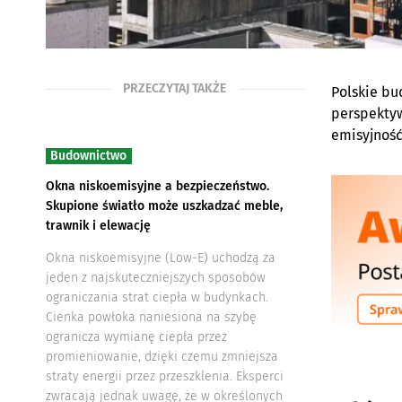
PRZECZYTAJ TAKŻE
Polskie bu
perspektyw
emisyjność
Budownictwo
Okna niskoemisyjne a bezpieczeństwo.
Skupione światło może uszkadzać meble,
trawnik i elewację
Okna niskoemisyjne (Low-E) uchodzą za
jeden z najskuteczniejszych sposobów
ograniczania strat ciepła w budynkach.
Cienka powłoka naniesiona na szybę
ogranicza wymianę ciepła przez
promieniowanie, dzięki czemu zmniejsza
straty energii przez przeszklenia. Eksperci
zwracają jednak uwagę, że w określonych