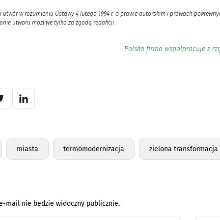
i utwór w rozumieniu Ustawy 4 lutego 1994 r. o prawie autorskim i prawach pokrewnyc
nie utworu możliwe tylko za zgodą redakcji.
Polska firma współpracuje z rz
miasta
termomodernizacja
zielona transformacja
e-mail nie będzie widoczny publicznie.