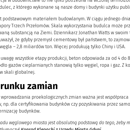
cja w budownictwie to nie tylko potrzebna na wczoraj termoizo
dulec, z którego wykonane są nasze domy i budynki użytku publ
t podstawowym materiałem budowlanym. W ciągu jednego dnia n
apory Trzech Przełomów. Skala wykorzystania budulca może przyt
waną substancją na Ziemi. Dziennikarz Jonathan Watts w swoim 
ważył, że gdyby przemysł cementowy był państwem, to zajmowa
ęgla – 2,8 miliardów ton. Więcej produkują tylko Chiny i USA.
 uwagę wszystkie etapy produkcji, beton odpowiada za od 4 do 
dło gazów cieplarnianych stanowią tylko węgiel, ropa i gaz. Z 
 skali globalnej. ​
erunku zamian
 wprowadzania proekologicznych zmian ważna jest współpraca
, np. dla certyfikowania budynków czy pozyskiwania przez s
rnizację budynków.
adu węglowego miasta jest absolutną podstawą do tego, żeby móc 
– tłumaczył
Konrad Klepacki z Urzędu Miasta Gdyni.