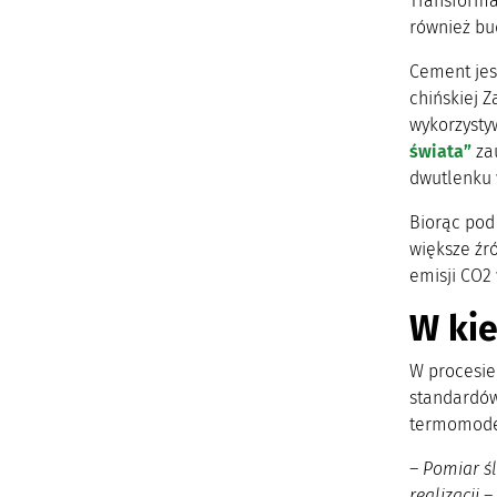
Transforma
również bu
Cement jes
chińskiej Z
wykorzysty
świata”
zau
dwutlenku w
Biorąc pod
większe źró
emisji CO2 w
W ki
W procesie
standardów
termomode
– Pomiar śl
realizacji 