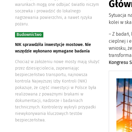
Głów
warunkach mogą one odbijać światło niczym
soczewka i prowadzić do lokalnego
Sytuacja n
nagrzewania powierzchni, a nawet ryzyka
kolei w sk
pożaru.
– Z badań,
Budownictwo
cieplnej i 
NIK sprawdziła inwestycje mostowe. Nie
wniosku, że
wszędzie wykonano wymagane badania
transforma
Chociaż w założeniu nowe mosty mają służyć
Kongresu 
przez dziesięciolecia, zapewniając
bezpieczeństwo transportu, najnowsza
kontrola Najwyższej Izby Kontroli (NIK)
pokazuje, że część inwestycji w Polsce była
realizowana z poważnymi brakami w
dokumentacji, nadzorze i badaniach
technicznych. Kontrolerzy wykryli przypadki
niewykonywania kluczowych testów
bezpieczeństwa.