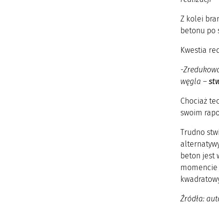
Z kolei br
betonu po s
Kwestia re
-Zredukowa
węgla –
st
Chociaż te
swoim rapo
Trudno stwi
alternatywy
beton jest 
momencie n
kwadratowy 
Źródła: aut