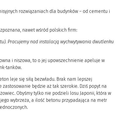
misyjnych rozwiązaniach dla budynków – od cementu i
ozpoznana, nawet wśród polskich firm:
u​). ​Pracujemy nad instalacją wychwytywania dwutlenku
wna i niszowa, to o jej upowszechnienie apeluje w
ink-tanków.
ton leje się siłą bezwładu. Brak nam lepszej
 zastosowanie będzie aż tak szerokie. Dziś popyt na
wiec. Obyśmy tylko nie podzieli losu Japonii, która w
ego wybrzeża, a ilość betonu przypadająca na metr
Zjednoczonych.